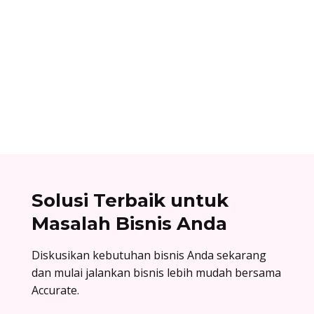
Alifian Adam
Assemble to order adalah strategi produksi
dengan menyiapkan komponen terlebih dahulu,
lalu baru dirakit setelah adanya pesanan.
Solusi Terbaik untuk
Masalah Bisnis Anda
Diskusikan kebutuhan bisnis Anda sekarang
dan mulai jalankan bisnis lebih mudah bersama
Accurate.