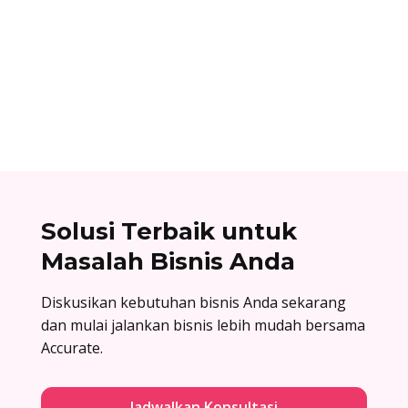
Alifian Adam
Assemble to order adalah strategi produksi
dengan menyiapkan komponen terlebih dahulu,
lalu baru dirakit setelah adanya pesanan.
Solusi Terbaik untuk
Masalah Bisnis Anda
Diskusikan kebutuhan bisnis Anda sekarang
dan mulai jalankan bisnis lebih mudah bersama
Accurate.
Jadwalkan Konsultasi