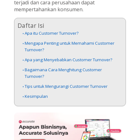
terjadi dan cara perusahaan dapat
mempertahankan konsumen.
Daftar Isi
Apa itu Customer Turnover?
Mengapa Penting untuk Memahami Customer
Turnover?
Apa yang Menyebabkan Customer Turnover?
Bagaimana Cara Menghitung Customer
Turnover?
Tips untuk Mengurangi Customer Turnover
Kesimpulan