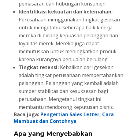
pemasaran dan hubungan konsumen.
Identifikasi kekuatan dan kelemahan:
Perusahaan menggunakan tingkat gesekan
untuk mengetahui seberapa baik kinerja
mereka di bidang kepuasan pelanggan dan
loyalitas merek. Mereka juga dapat
memutuskan untuk meningkatkan produk
karena kurangnya penjualan berulang.
Tingkat retensi:
Kebalikan dari gesekan
adalah tingkat perusahaan mempertahankan
pelanggan. Pelanggan yang kembali adalah
sumber stabilitas dan kesuksesan bagi
perusahaan. Mengetahui tingkat ini
membantu mendorong keputusan bisnis.
Baca juga:
Pengertian Sales Letter, Cara
Membuat dan Contohnya
Apa yang Menyebabkan