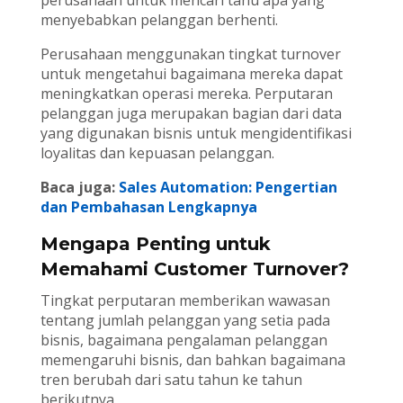
perusahaan untuk mencari tahu apa yang
menyebabkan pelanggan berhenti.
Perusahaan menggunakan tingkat turnover
untuk mengetahui bagaimana mereka dapat
meningkatkan operasi mereka. Perputaran
pelanggan juga merupakan bagian dari data
yang digunakan bisnis untuk mengidentifikasi
loyalitas dan kepuasan pelanggan.
Baca juga:
Sales Automation: Pengertian
dan Pembahasan Lengkapnya
Mengapa Penting untuk
Memahami Customer Turnover?
Tingkat perputaran memberikan wawasan
tentang jumlah pelanggan yang setia pada
bisnis, bagaimana pengalaman pelanggan
memengaruhi bisnis, dan bahkan bagaimana
tren berubah dari satu tahun ke tahun
berikutnya.