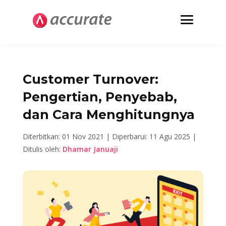
Customer Turnover:
Pengertian, Penyebab,
dan Cara Menghitungnya
Diterbitkan: 01 Nov 2021 |
Diperbarui: 11 Agu 2025 |
Ditulis oleh:
Dhamar Januaji