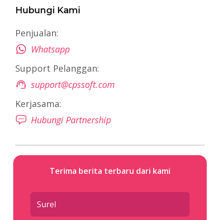
Hubungi Kami
Penjualan:
Whatsapp
Support Pelanggan:
support@cpssoft.com
Kerjasama:
Hubungi Partnership
Terima berita terbaru dari kami