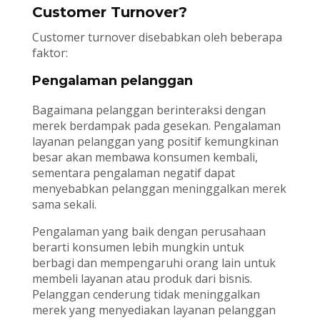
Customer Turnover?
Customer turnover disebabkan oleh beberapa
faktor:
Pengalaman pelanggan
Bagaimana pelanggan berinteraksi dengan
merek berdampak pada gesekan. Pengalaman
layanan pelanggan yang positif kemungkinan
besar akan membawa konsumen kembali,
sementara pengalaman negatif dapat
menyebabkan pelanggan meninggalkan merek
sama sekali.
Pengalaman yang baik dengan perusahaan
berarti konsumen lebih mungkin untuk
berbagi dan mempengaruhi orang lain untuk
membeli layanan atau produk dari bisnis.
Pelanggan cenderung tidak meninggalkan
merek yang menyediakan layanan pelanggan