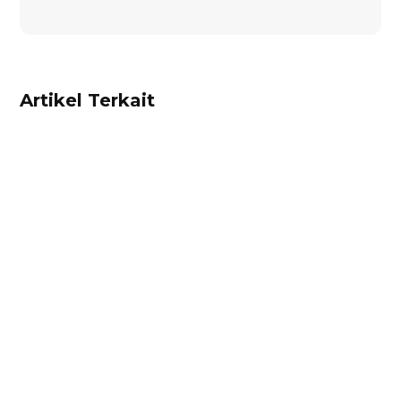
Artikel Terkait
Alifian Adam
Trade Portal adalah portal online terintegrasi di