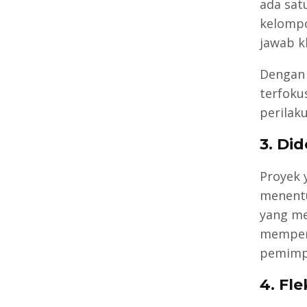
ada sat
kelompo
jawab k
Dengan 
terfoku
perilak
3. Di
Proyek 
menentu
yang me
memperh
pemimp
4. Fle