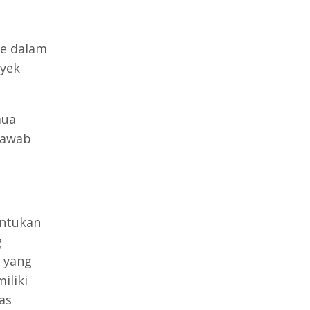
e dalam
oyek
mua
jawab
entukan
g
g yang
iliki
as