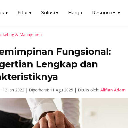
uk
▾
Fitur
▾
Solusi
▾
Harga
Resources
▾
rketing & Manajemen
emimpinan Fungsional:
gertian Lengkap dan
kteristiknya
n: 12 Jan 2022 |
Diperbarui: 11 Agu 2025 |
Ditulis oleh:
Alifian Adam