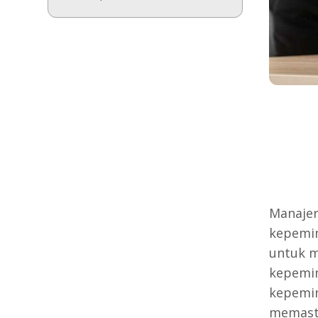
Manajer,
kepemim
untuk 
kepemim
kepemim
memast