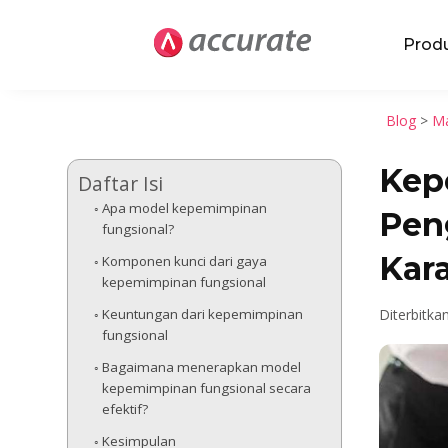
Prod
Blog
>
Ma
Kep
Daftar Isi
Apa model kepemimpinan
Pen
fungsional?
Kara
Komponen kunci dari gaya
kepemimpinan fungsional
Keuntungan dari kepemimpinan
Diterbitka
fungsional
Bagaimana menerapkan model
kepemimpinan fungsional secara
efektif?
Kesimpulan