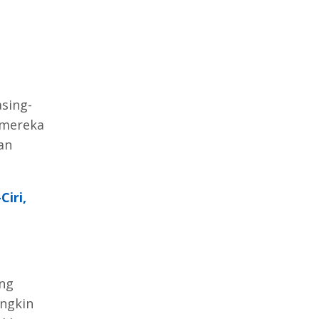
sing-
 mereka
an
Ciri,
ng
ngkin