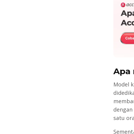
Apa 
Model k
didedik
membang
dengan
satu or
Sementa