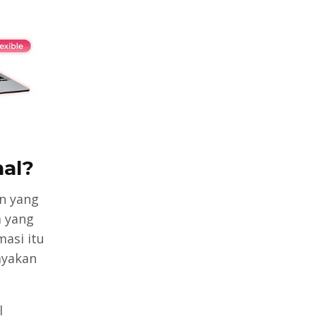
al?
n yang
a yang
asi itu
ayakan
l