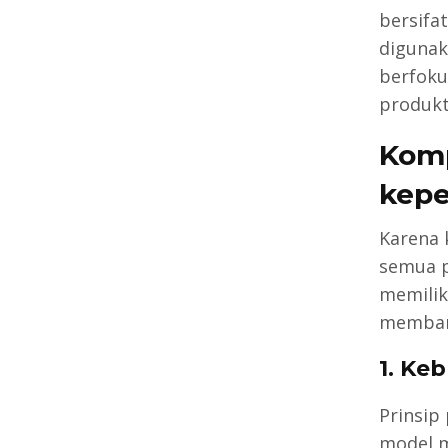
bersifa
digunak
berfoku
produkt
Komp
kepe
Karena 
semua p
memilik
membang
1. Ke
Prinsip
model m