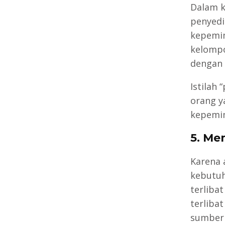
Dalam k
penyedi
kepemim
kelompo
dengan 
Istilah
orang y
kepemi
5. Me
Karena 
kebutuh
terlibat
terliba
sumber 