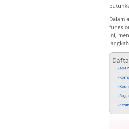
butuhka
Dalam a
fungsio
ini, me
langkah
Daftar
Apa 
Komp
Keun
Baga
Kesi