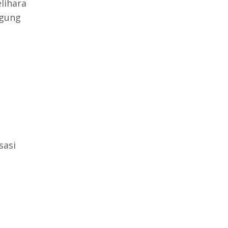
lihara
ggung
sasi