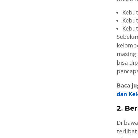
Kebut
Kebu
Kebut
Sebelum
kelompo
masing 
bisa di
pencapa
Baca ju
dan Kel
2. Be
Di bawa
terliba