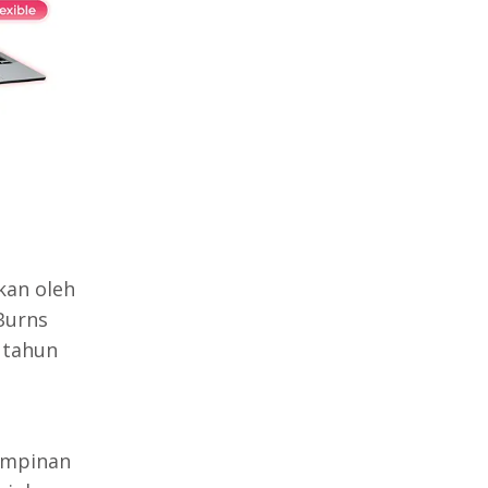
ional?
kan oleh
Burns
 tahun
impinan