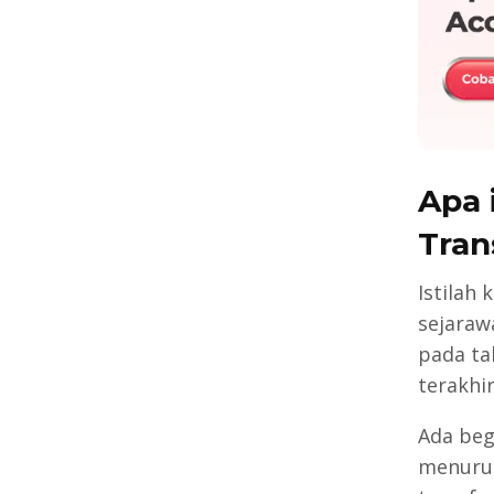
Apa 
T
Istilah
sejaraw
pada ta
terakhir
Ada beg
menurut