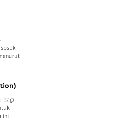
5
 sosok
 menurut
tion)
u bagi
ntuk
 ini