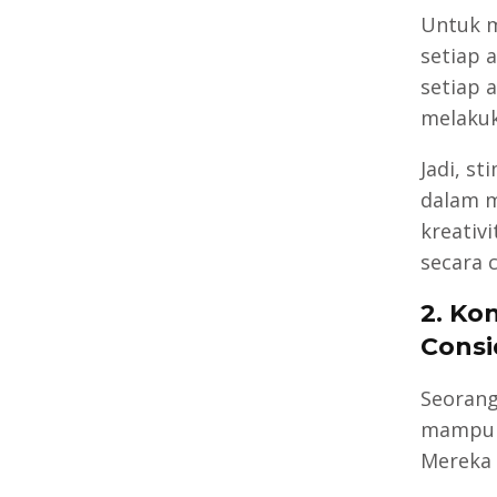
Untuk m
setiap 
setiap 
melakuk
Jadi, st
dalam m
kreativ
secara 
2.
Kon
Consi
Seorang
mampu 
Mereka 