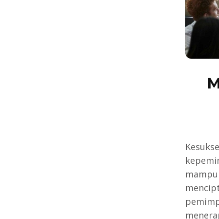
M
Kesukse
kepemim
mampu 
mencipt
pemimpi
menerap