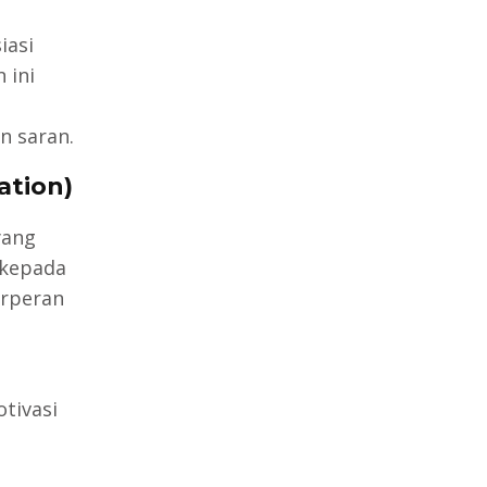
iasi
 ini
n saran.
ation)
yang
 kepada
erperan
tivasi