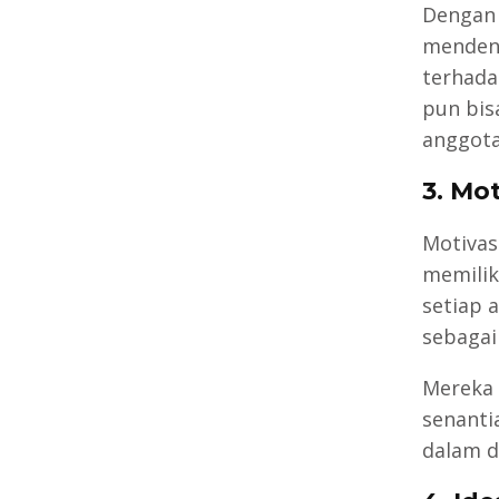
Dengan 
mendeng
terhada
pun bis
anggota
3.
Mot
Motivas
memilik
setiap 
sebaga
Mereka 
senanti
dalam d