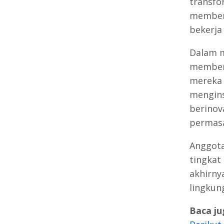
transfo
memberd
bekerja
Dalam m
member
mereka 
mengins
berinov
permasa
Anggota
tingkat
akhirn
lingkung
Baca ju