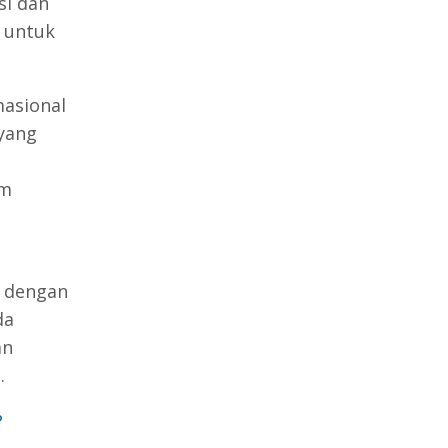
si dan
 untuk
asional
yang
am
n dengan
da
an
.
?