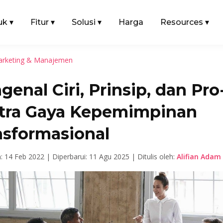
uk
▾
Fitur
▾
Solusi
▾
Harga
Resources
▾
rketing & Manajemen
enal Ciri, Prinsip, dan Pro
tra Gaya Kepemimpinan
nsformasional
n: 14 Feb 2022 |
Diperbarui: 11 Agu 2025 |
Ditulis oleh:
Alifian Adam