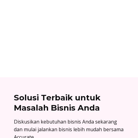
Alifian Adam
Assemble to order adalah strategi produksi
dengan menyiapkan komponen terlebih dahulu,
lalu baru dirakit setelah adanya pesanan.
Solusi Terbaik untuk
Masalah Bisnis Anda
Diskusikan kebutuhan bisnis Anda sekarang
dan mulai jalankan bisnis lebih mudah bersama
Accurate.