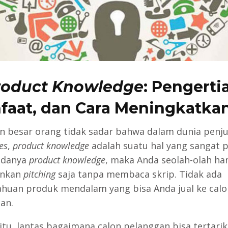
roduct Knowledge
: Pengerti
faat, dan Cara Meningkatka
n besar orang tidak sadar bahwa dalam dunia penju
es
,
product knowledge
adalah suatu hal yang sangat p
adanya
product knowledge
, maka Anda seolah-olah ha
ankan
pitching
saja tanpa membaca skrip. Tidak ada
huan produk mendalam yang bisa Anda jual ke calo
an.
gitu, lantas bagaimana calon pelanggan bisa tertari