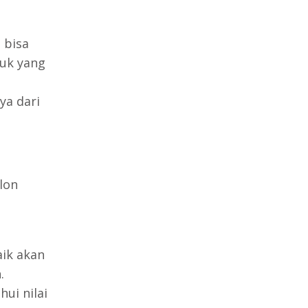
 bisa
uk yang
ya dari
lon
aik akan
.
ui nilai