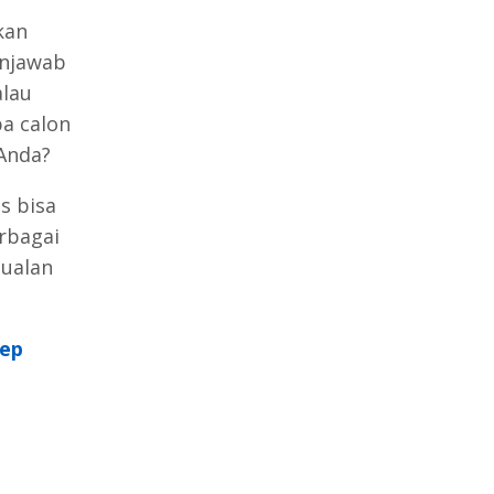
kan
enjawab
alau
pa calon
Anda?
s bisa
rbagai
jualan
sep