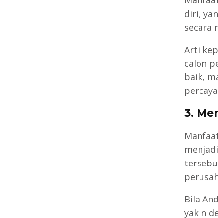
diri, y
secara 
Arti ke
calon p
baik, m
percaya
3. Mem
Manfaa
menjadi
tersebu
perusah
Bila An
yakin d