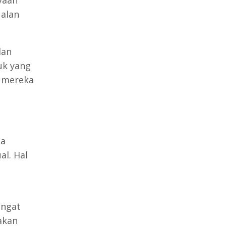
ualan
an
uk yang
 mereka
sa
al. Hal
angat
akan