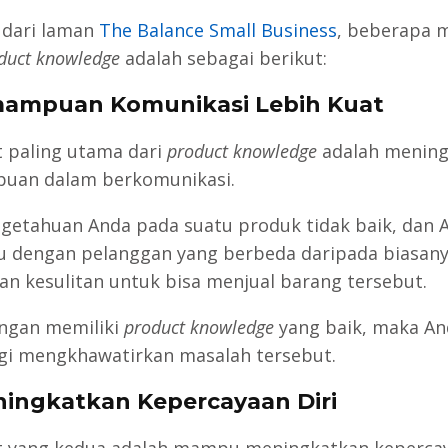
r dari laman
The Balance Small Business
, beberapa 
duct knowledge
adalah sebagai berikut:
mampuan Komunikasi Lebih Kuat
 paling utama dari
product knowledge
adalah menin
uan dalam berkomunikasi.
ngetahuan Anda pada suatu produk tidak baik, dan 
 dengan pelanggan yang berbeda daripada biasany
an kesulitan untuk bisa menjual barang tersebut.
ngan memiliki
product knowledge
yang baik, maka An
agi mengkhawatirkan masalah tersebut.
ningkatkan Kepercayaan Diri
 yang kedua adalah mampu meningkatkan keperca