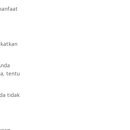
manfaat
gkatkan
Anda
a, tentu
da tidak
yaan