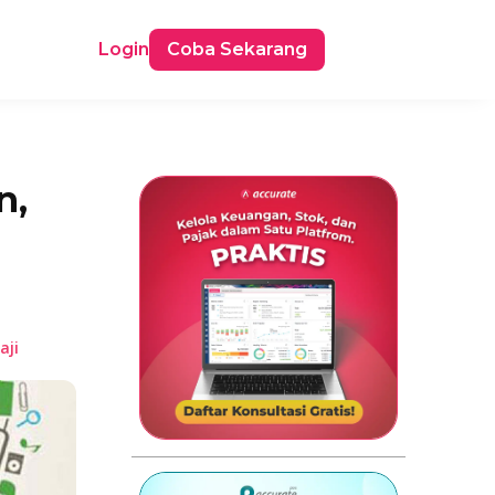
Login
Coba Sekarang
n,
aji