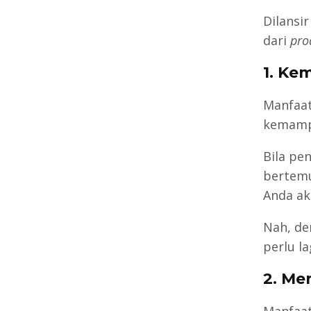
Dilansi
dari
pro
1. Ke
Manfaat
kemamp
Bila pe
bertemu
Anda ak
Nah, de
perlu l
2. Me
Manfaat