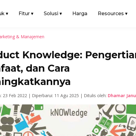
uk
▾
Fitur
▾
Solusi
▾
Harga
Resources
▾
rketing & Manajemen
duct Knowledge: Pengertia
faat, dan Cara
ingkatkannya
n: 23 Feb 2022 |
Diperbarui: 11 Agu 2025 |
Ditulis oleh:
Dhamar Janu