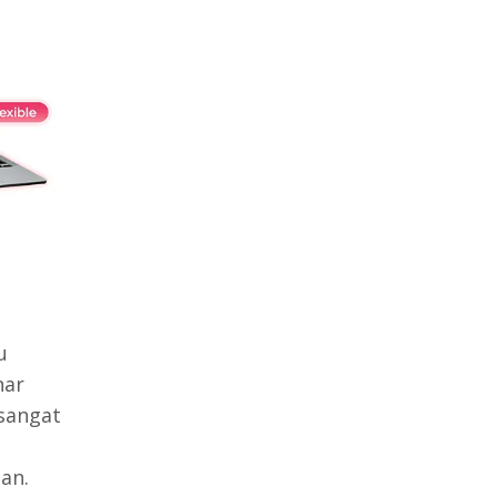
u
nar
 sangat
n
an.