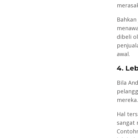
merasak
Bahkan 
menawar
dibeli 
penjual
awal.
4. Le
Bila An
pelangg
mereka.
Hal te
sangat 
Contohn