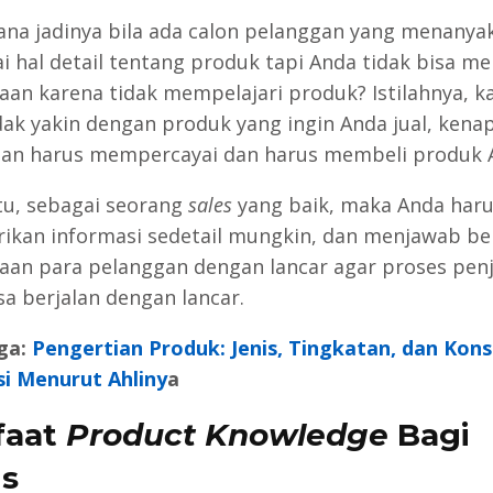
na jadinya bila ada calon pelanggan yang menanya
i hal detail tentang produk tapi Anda tidak bisa m
aan karena tidak mempelajari produk? Istilahnya, k
dak yakin dengan produk yang ingin Anda jual, kena
an harus mempercayai dan harus membeli produk 
tu, sebagai seorang
sales
yang baik, maka Anda haru
kan informasi sedetail mungkin, dan menjawab be
aan para pelanggan dengan lancar agar proses pen
sa berjalan dengan lancar.
ga:
Pengertian Produk: Jenis, Tingkatan, dan Kon
i Menurut Ahliny
a
faat
Product Knowledge
Bagi
is