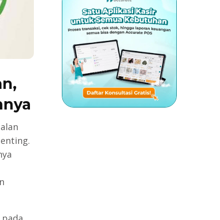
an,
nnya
alan
enting.
nya
n
k pada