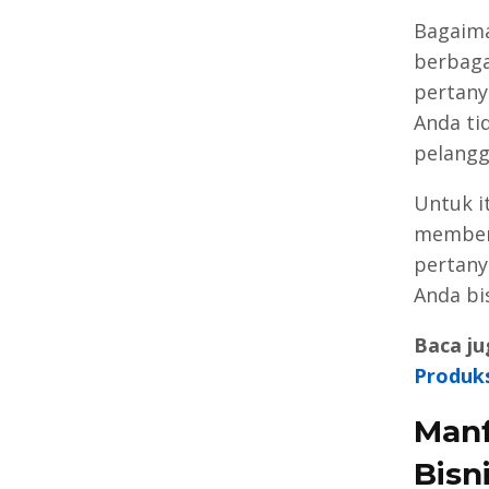
Bagaima
berbaga
pertany
Anda ti
pelangg
Untuk i
memberi
pertany
Anda bi
Baca ju
Produks
Man
Bisn