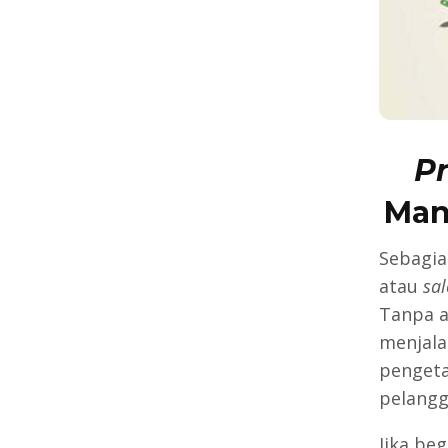
P
Man
Sebagia
atau
sal
Tanpa 
menjal
pengeta
pelangg
Jika be