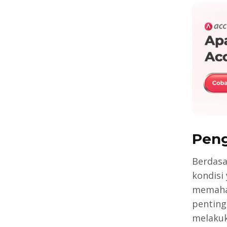
Peng
Berdas
kondisi
memaham
penting 
melakuk