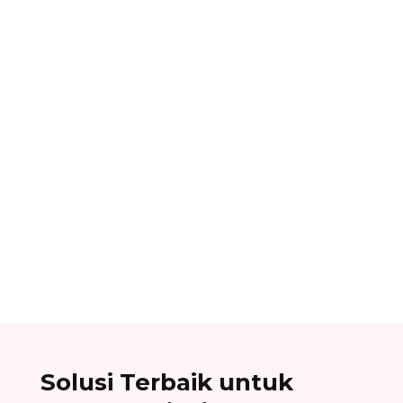
Alifian Adam
Assemble to order adalah strategi produksi
dengan menyiapkan komponen terlebih dahulu,
lalu baru dirakit setelah adanya pesanan.
Solusi Terbaik untuk