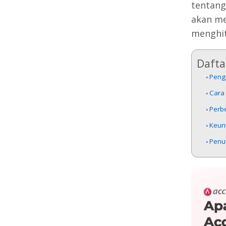
tentan
akan me
menghi
Daftar
Peng
Cara
Perb
Keun
Penu