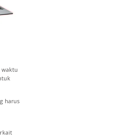
h waktu
ntuk
g harus
rkait