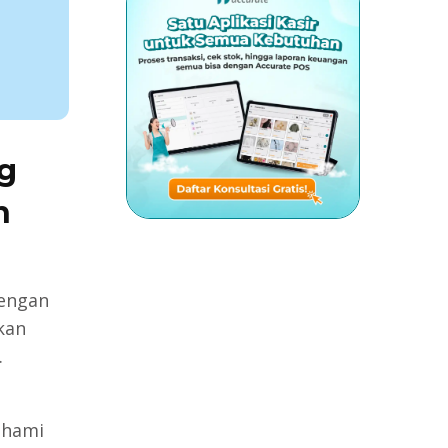
g
n
dengan
kan
.
ahami