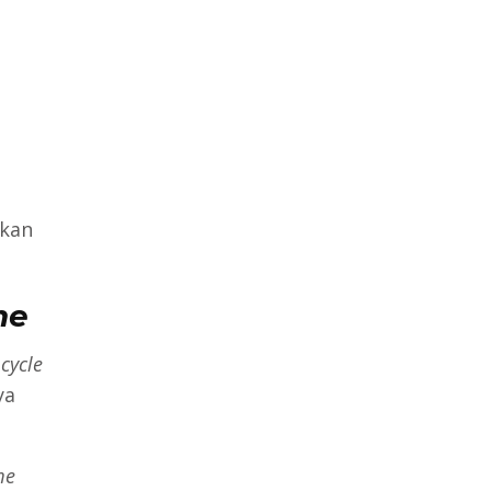
lkan
me
n
cycle
ya
me