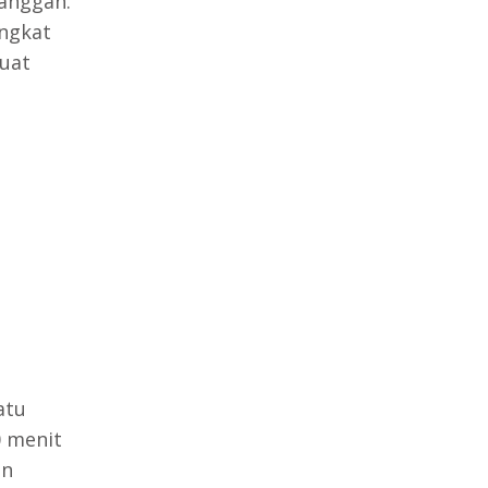
anggan.
ngkat
uat
atu
0 menit
an