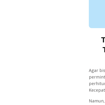
Agar bi
permint
perhitu
Kecepat
Namun, 