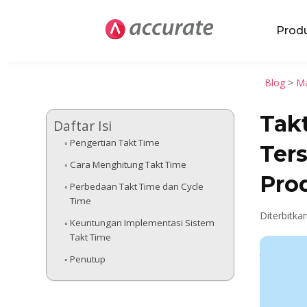
Prod
Blog
>
Ma
Tak
Daftar Isi
Pengertian Takt Time
Ter
Cara Menghitung Takt Time
Pro
Perbedaan Takt Time dan Cycle
Time
Diterbitka
Keuntungan Implementasi Sistem
Takt Time
Penutup