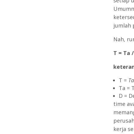
setiap 
Umumnya
keterse
jumlah 
Nah, ru
T = Ta 
ketera
T =
Ta
Ta = 
D = D
time av
memang 
perusah
kerja s