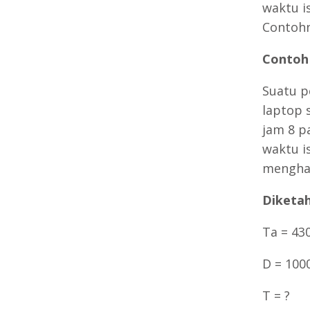
waktu i
Contohn
Contoh
Suatu p
laptop 
jam 8 p
waktu i
menghas
Diketah
Ta = 43
D = 100
T = ?