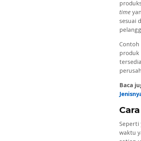
produks
time
yan
sesuai 
pelangg
Contoh 
produk 
tersedia
perusah
Baca ju
Jenisn
Car
Seperti
waktu y