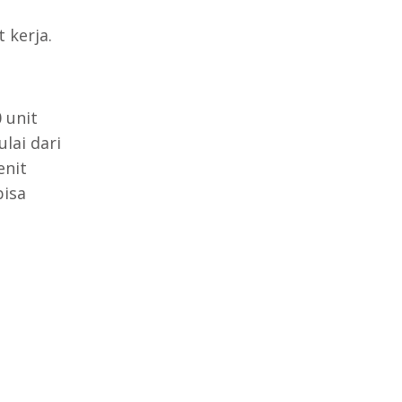
 kerja.
 unit
lai dari
enit
bisa