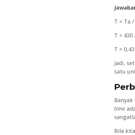
Jawaban
T = Ta /
T = 430 
T = 0,43
Jadi, s
satu un
Per
Banyak 
time
ada
sangatl
Bila ki