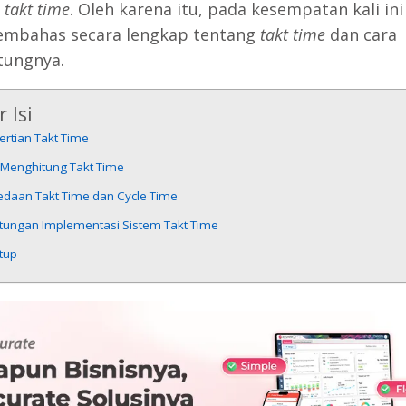
g
takt time
. Oleh karena itu, pada kesempatan kali ini
mbahas secara lengkap tentang
takt time
dan cara
tungnya.
 Isi
ertian Takt Time
 Menghitung Takt Time
edaan Takt Time dan Cycle Time
tungan Implementasi Sistem Takt Time
tup