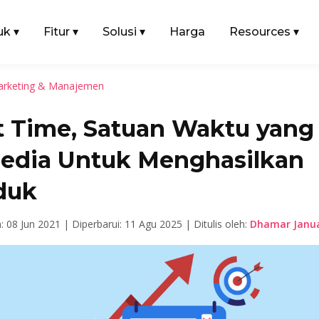
uk
▾
Fitur
▾
Solusi
▾
Harga
Resources
▾
rketing & Manajemen
t Time, Satuan Waktu yang
sedia Untuk Menghasilkan
duk
n: 08 Jun 2021 |
Diperbarui: 11 Agu 2025 |
Ditulis oleh:
Dhamar Janua