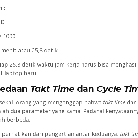
 :
 D
/ 1000
 menit atau 25,8 detik.
etiap 25,8 detik waktu jam kerja harus bisa menghasi
it laptop baru.
bedaan
Takt Time
dan
Cycle Ti
sekali orang yang menganggap bahwa
takt time
da
lah dua parameter yang sama. Padahal kenyataann
ah berbeda.
ta perhatikan dari pengertian antar keduanya,
takt ti