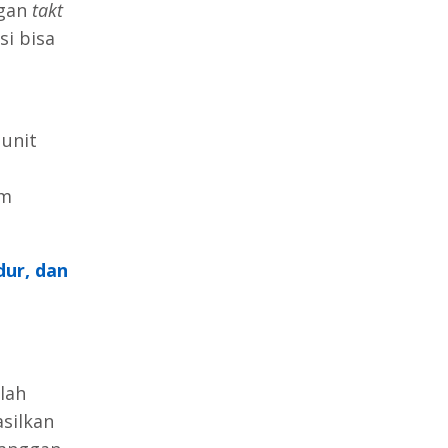
ngan
takt
si bisa
unit
am
dur, dan
lah
silkan