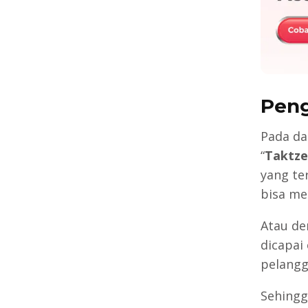
Peng
Pada da
“
Taktze
yang te
bisa me
Atau de
dicapai
pelangg
Sehingg