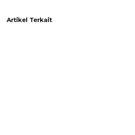
Artikel Terkait
Ibnu Ismail
Hitung harga pokok penjualan dan
rekomendasi harga jual produk Anda dengan
mudah menggunakan kalkulator ini! Gratis!