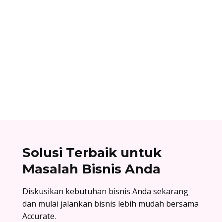
Ibnu Ismail
Cara berlangganan accurate online: buat akun
di accurate.id, aktivasi data usaha Anda, dan
nikmati kemudahan urus bisnis! Baca
selengkapnya!
Solusi Terbaik untuk
Masalah Bisnis Anda
Diskusikan kebutuhan bisnis Anda sekarang
dan mulai jalankan bisnis lebih mudah bersama
Accurate.