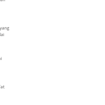
 yang
ai
i
fat