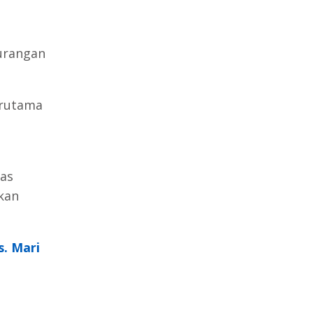
urangan
erutama
as
kan
s. Mari