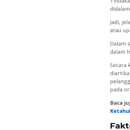
Tindaka
didalam
Jadi, j
atau up
Dalam s
dalam h
Secara 
diartik
pelangg
pada or
Baca ju
Ketahui
Fakt