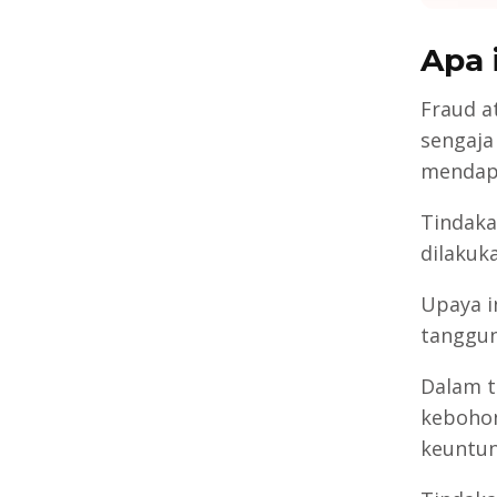
Apa 
Fraud a
sengaja
mendapa
Tindaka
dilakuk
Upaya in
tanggun
Dalam t
kebohon
keuntun