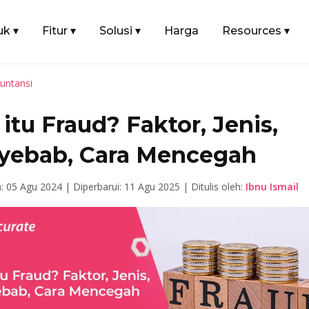
uk
▾
Fitur
▾
Solusi
▾
Harga
Resources
▾
untansi
itu Fraud? Faktor, Jenis,
yebab, Cara Mencegah
n: 05 Agu 2024 |
Diperbarui: 11 Agu 2025 |
Ditulis oleh:
Ibnu Ismail