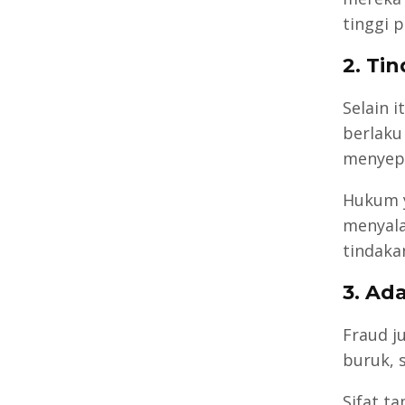
tinggi 
2. Ti
Selain 
berlaku
menyepe
Hukum 
menyala
tindakan
3. Ad
Fraud ju
buruk, 
Sifat t