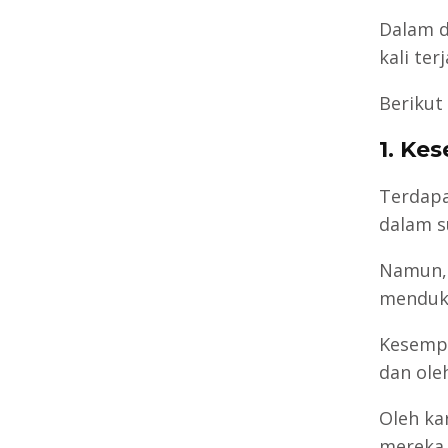
Dalam d
kali te
Berikut
1. Ke
Terdapa
dalam s
Namun, 
menduku
Kesempa
dan oleh
Oleh ka
mereka 