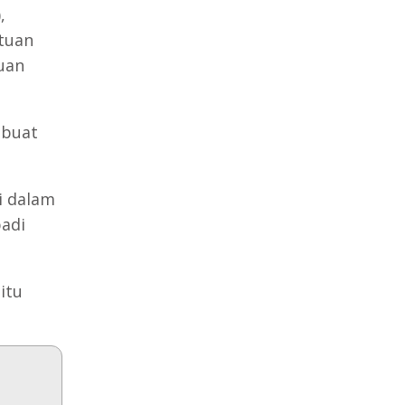
,
tuan
uan
mbuat
i dalam
adi
itu