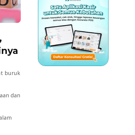
,
inya
at buruk
haan dan
dalam