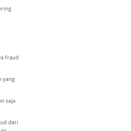
ering
a fraud
n yang
n saja
ud dari
kan