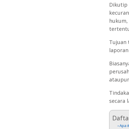
Dikutip
kecuran
hukum, 
tertentu
Tujuan 
laporan
Biasany
perusah
ataupun
Tindaka
secara 
Daftar
Apa i