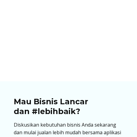
Ibnu Ismail
Pastikan bisnismu memliki opsi pembayaran
dengan QRIS. Temukan panduan lengkap, cara
cetak QRIS untuk berjualan di artikel ini!
Mau Bisnis Lancar
dan #lebihbaik?
Diskusikan kebutuhan bisnis Anda sekarang
dan mulai jualan lebih mudah bersama aplikasi