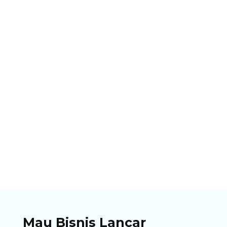
Ibnu Ismail
Pastikan bisnismu memliki opsi pembayaran
dengan QRIS. Temukan panduan lengkap, cara
cetak QRIS untuk berjualan di artikel ini!
Mau Bisnis Lancar