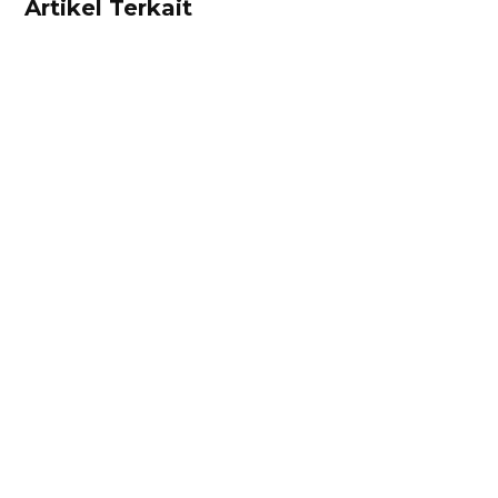
Artikel Terkait
Ibnu Ismail
Kalkulator diskon adalah alat untuk
mempermudah pebisnis menghitung diskon
secara cepat dan tepat. Hitung diskon produk
Anda sekarang juga di sini!