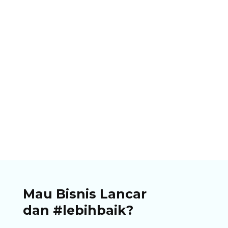
Ibnu Ismail
Pastikan bisnismu memliki opsi pembayaran
dengan QRIS. Temukan panduan lengkap, cara
cetak QRIS untuk berjualan di artikel ini!
Mau Bisnis Lancar
dan #lebihbaik?