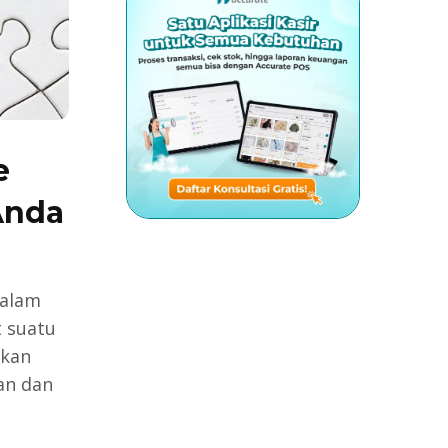
e
Anda
dalam
t suatu
kan
an dan