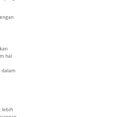
dengan
rkan
am hal
r dalam
 lebih
njangan