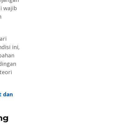
i wajib
m
ari
isi ini,
 bahan
dingan
teori
t dan
ng