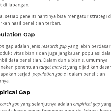
t di lapangan.
a, setiap peneliti nantinya bisa mengatur strategi 
rkan hasil penelitian terbaru
pulation Gap
on
gap adalah jenis
research gap
yang lebih berdasa
oduktivitas bisnis dan juga jangkauan populasi dal
il data penelitian. Dalam dunia bisnis, umumnya
nakan penentuan
target market
yang dijadikan dasa
 apakah terjadi
population gap
di dalam penelitian
nya.
pirical Gap
search gap
yang selanjutnya adalah
empirical gap
yang
 pada kesenjangan fenomena empiris. Adanya kese