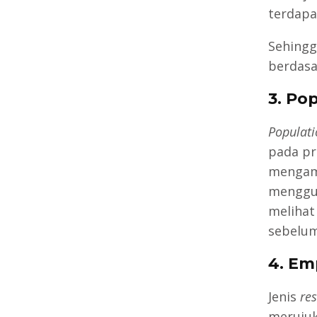
terdapa
Sehingg
berdasa
3. Po
Populati
pada pr
mengamb
menggu
melihat
sebelum
4. Em
Jenis
re
merujuk