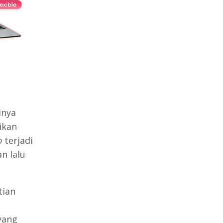
inya
ikan
p
terjadi
n lalu
tian
yang