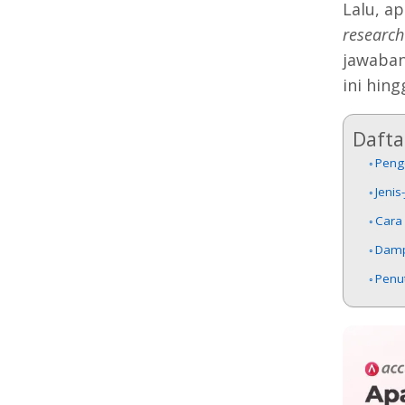
Lalu, a
research
jawaban
ini hing
Daftar
Peng
Jenis
Cara
Damp
Penu