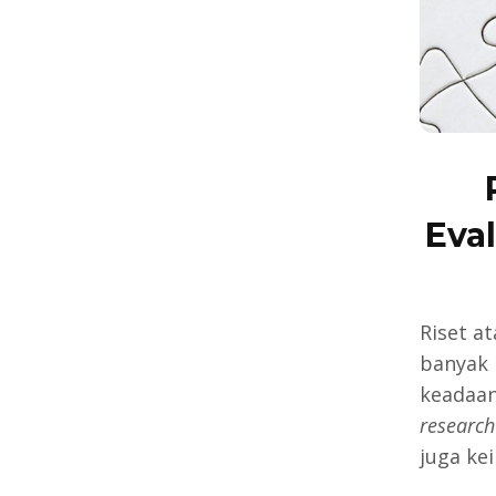
Eva
Riset a
banyak 
keadaan
research
juga ke