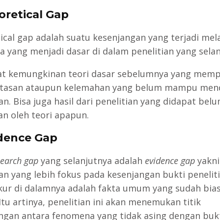
eoretical Gap
ical gap adalah suatu kesenjangan yang terjadi mela
pa yang menjadi dasar di dalam penelitian yang selan
t kemungkinan teori dasar sebelumnya yang memp
atasan ataupun kelemahan yang belum mampu me
an. Bisa juga hasil dari penelitian yang didapat bel
an oleh teori apapun.
idence Gap
search gap
yang selanjutnya adalah
evidence gap
yakni
ian yang lebih fokus pada kesenjangan bukti peneliti
kur di dalamnya adalah fakta umum yang sudah bia
 Itu artinya, penelitian ini akan menemukan titik
ngan antara fenomena yang tidak asing dengan buk