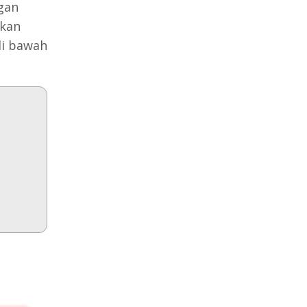
gan
ukan
i bawah