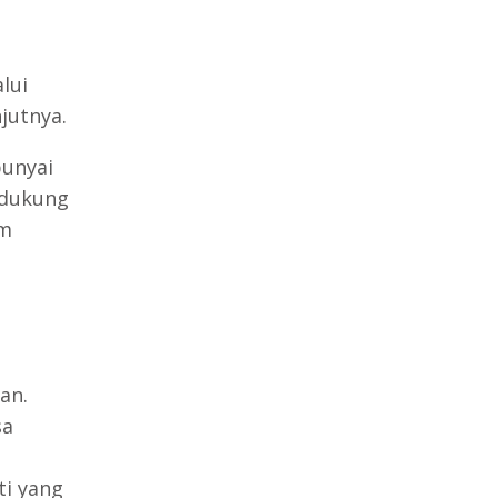
lui
jutnya.
unyai
ndukung
um
an.
sa
ti yang