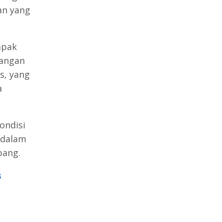
an yang
mpak
jangan
s, yang
a
ondisi
 dalam
bang.
s