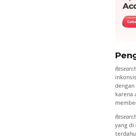
Peng
Researc
inkonsi
dengan 
karena 
memberi
Researc
yang di
terdahu