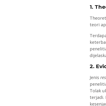
1. Th
Theoret
teori a
Terdapa
keterb
peneliti
dijelask
2. Ev
Jenis
re
penelit
Tolak u
terjadi.
kesenja