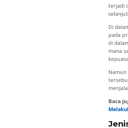
terjadi
selanjut
Di dala
pada pr
di dala
mana sa
kepuasa
Namun w
tersebu
menjala
Baca ju
Melaku
Jeni