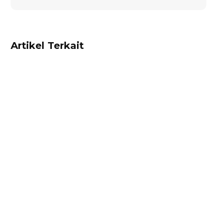
Artikel Terkait
Ibnu Ismail
Kalkulator diskon adalah alat untuk
mempermudah pebisnis menghitung diskon