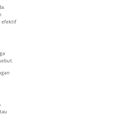
a.
n
 efektif
aga
sebut.
ngan
.
tau