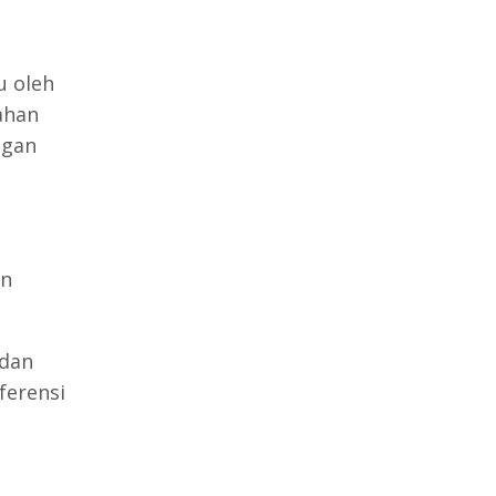
 oleh
ahan
ngan
an
 dan
ferensi