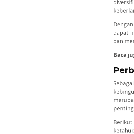
diversi
keberla
Dengan
dapat m
dan mem
Baca ju
Perb
Sebagai
kebing
merupak
penting
Berikut
ketahui: