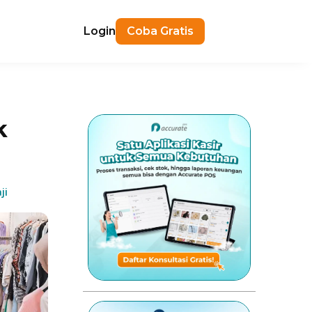
Login
Coba Gratis
k
ji