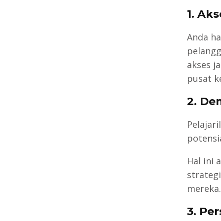
1. Aks
Anda h
pelangg
akses j
pusat ke
2. De
Pelajar
potensia
Hal ini
strateg
mereka.
3. Pe