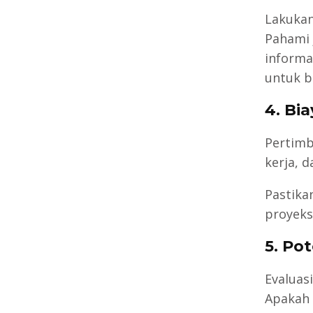
Lakukanl
Pahami 
informa
untuk b
4. Bi
Pertimb
kerja, d
Pastika
proyeks
5. Po
Evaluas
Apakah 