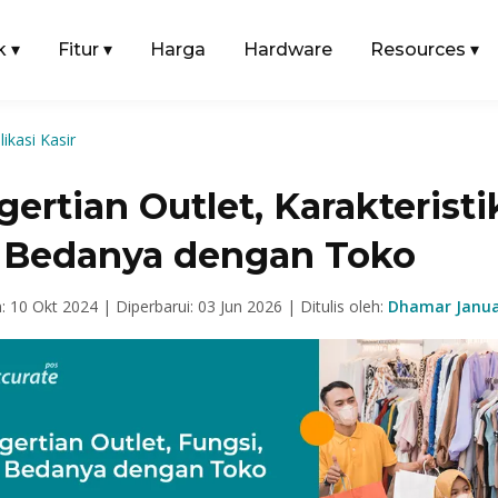
k
▾
Fitur
▾
Harga
Hardware
Resources
▾
likasi Kasir
ertian Outlet, Karakteristi
 Bedanya dengan Toko
n: 10 Okt 2024 |
Diperbarui: 03 Jun 2026 |
Ditulis oleh:
Dhamar Janua