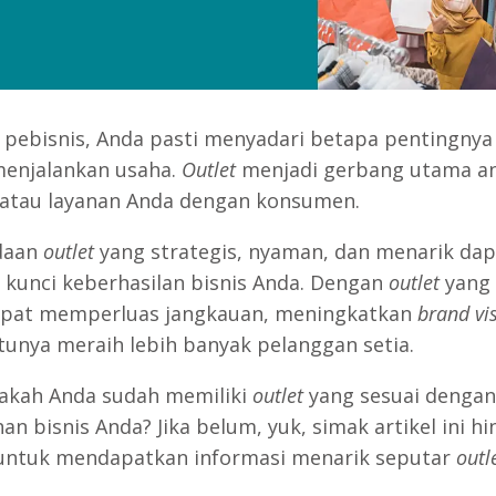
 pebisnis, Anda pasti menyadari betapa pentingny
enjalankan usaha.
Outlet
menjadi gerbang utama a
atau layanan Anda dengan konsumen.
daan
outlet
yang strategis, nyaman, dan menarik dap
 kunci keberhasilan bisnis Anda. Dengan
outlet
yang 
apat memperluas jangkauan, meningkatkan
brand vis
tunya meraih lebih banyak pelanggan setia.
akah Anda sudah memiliki
outlet
yang sesuai dengan
n bisnis Anda? Jika belum, yuk, simak artikel ini h
 untuk mendapatkan informasi menarik seputar
outl