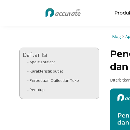
Produ
Blog
>
Ap
Peng
Daftar Isi
Apa itu outlet?
dan
Karakteristik outlet
Diterbitka
Perbedaan Outlet dan Toko
Penutup