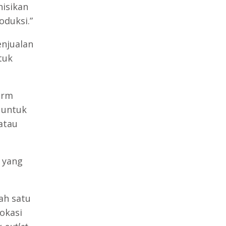
nisikan
oduksi.”
enjualan
tuk
orm
 untuk
atau
 yang
ah satu
okasi