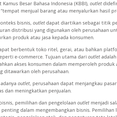
 Kamus Besar Bahasa Indonesia (KBBI),
outlet
didefi
 “tempat menjual barang atau menyalurkan hasil pr
onteks bisnis,
outlet
dapat diartikan sebagai titik p
luran distribusi yang digunakan oleh perusahaan un
rkan produk atau jasa kepada konsumen.
pat berbentuk toko ritel, gerai, atau bahkan platf
seperti e-commerce. Tujuan utama dari
outlet
adalah
hkan akses konsumen dalam memperoleh produk 
ng ditawarkan oleh perusahaan.
 adanya
outlet
, perusahaan dapat menjangkau pasar
uas dan meningkatkan penjualan.
bisnis, pemilihan dan pengelolaan
outlet
menjadi sal
i penting dalam mengembangkan bisnis. Pemilihan l