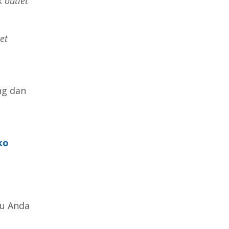
k
outlet
et
ng dan
ko
lu Anda