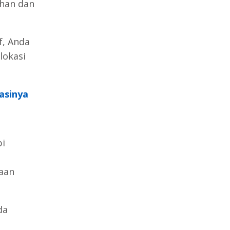
uhan dan
f, Anda
lokasi
asinya
pi
aan
da