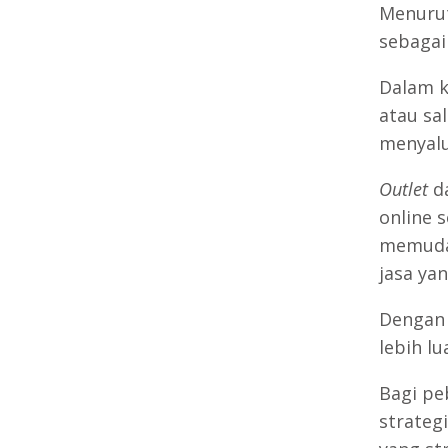
Menurut
sebagai
Dalam k
atau sa
menyalu
Outlet
da
online 
memuda
jasa ya
Dengan
lebih l
Bagi pe
strateg