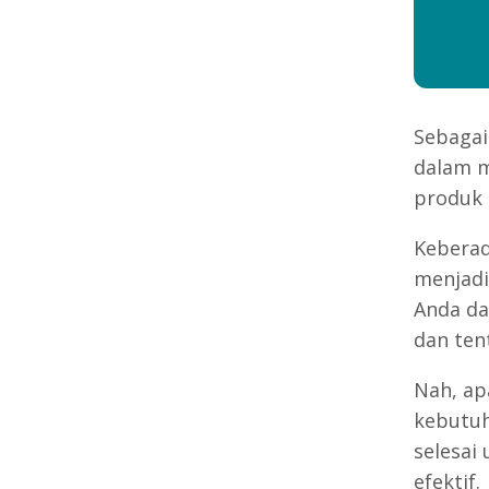
Sebagai
dalam m
produk 
Kebera
menjadi
Anda d
dan ten
Nah, ap
kebutuha
selesai
efektif.