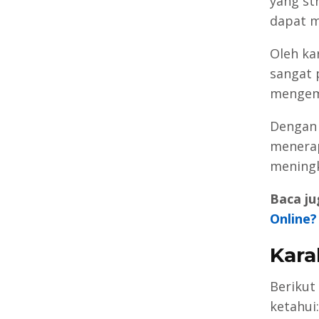
yang st
dapat m
Oleh ka
sangat 
mengem
Dengan
menerap
meningk
Baca ju
Online?
Kara
Berikut
ketahui: