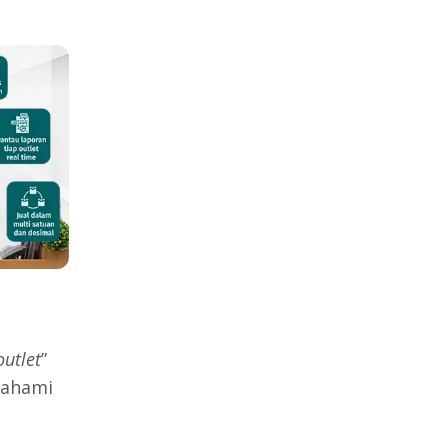
outlet
”
mahami