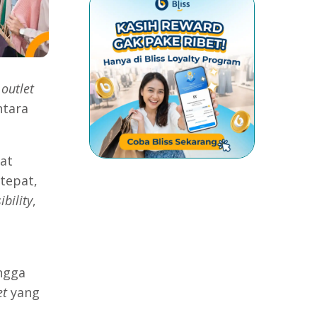
a
outlet
ntara
at
tepat,
ibility
,
ingga
et
yang