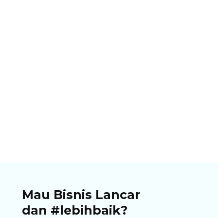
Ibnu Ismail
Permudah pembayaran di warung, toko,
restoran Anda dengan adanya QRIS! Ketahui
cara membuat qris untuk usaha dengan mudah
di artikel ini!
Mau Bisnis Lancar
dan #lebihbaik?