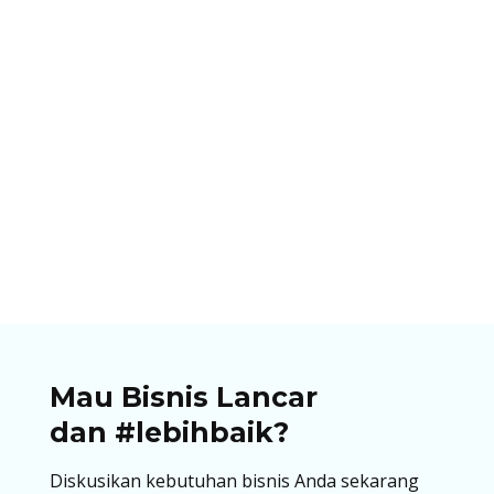
Ibnu Ismail
Pastikan bisnismu memliki opsi pembayaran
dengan QRIS. Temukan panduan lengkap, cara
cetak QRIS untuk berjualan di artikel ini!
Mau Bisnis Lancar
dan #lebihbaik?
Diskusikan kebutuhan bisnis Anda sekarang