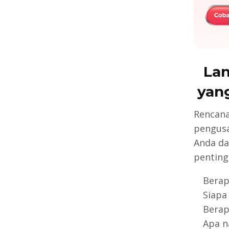
La
yan
Rencana
pengusa
Anda da
penting
Berap
Siapa
Berap
Apa n