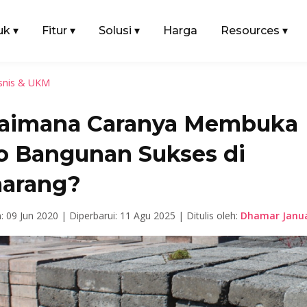
uk
▾
Fitur
▾
Solusi
▾
Harga
Resources
▾
snis & UKM
aimana Caranya Membuka
o Bangunan Sukses di
arang?
n: 09 Jun 2020 |
Diperbarui: 11 Agu 2025 |
Ditulis oleh:
Dhamar Janua