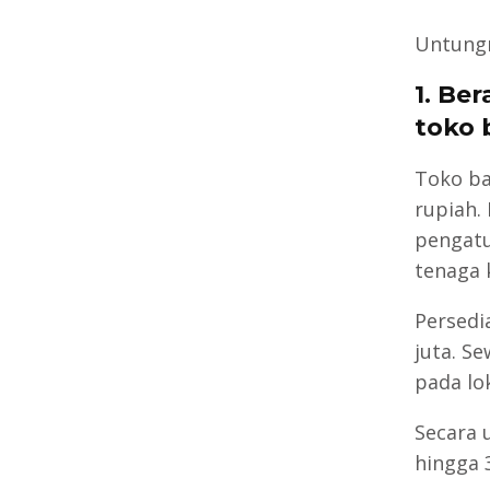
Untungn
1. Be
toko 
Toko ba
rupiah.
pengatu
tenaga k
Persedi
juta. Se
pada lo
Secara 
hingga 