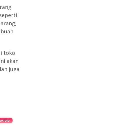
arang
seperti
arang,
ebuah
i toko
ni akan
dan juga