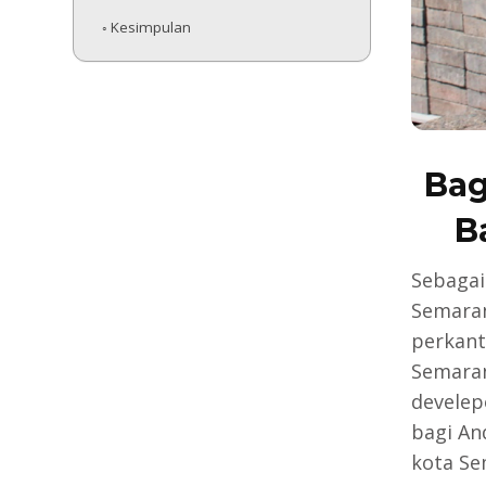
Kesimpulan
Bag
B
Sebagai
Semaran
perkant
Semaran
develep
bagi An
kota Se