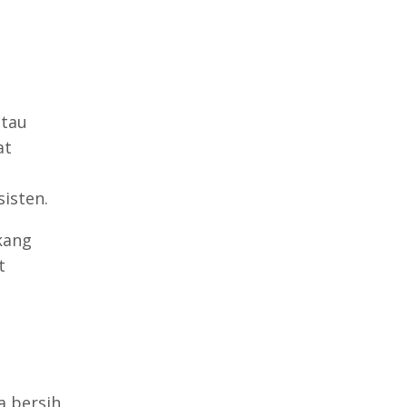
atau
at
isten.
kang
t
a bersih