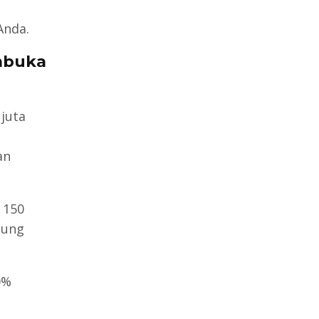
Anda.
mbuka
juta
an
 150
tung
0%