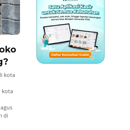
Toko
g?
i kota
 kota
bagus
 di