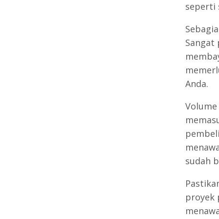
seperti
Sebagia
Sangat 
membay
memerlu
Anda.
Volume 
memasuk
pembeli
menawar
sudah b
Pastika
proyek 
menawar