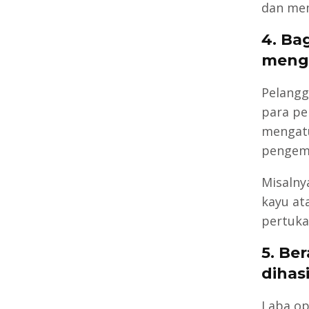
dan mem
4. Ba
meng
Pelangg
para pe
mengatu
pengemb
Misalny
kayu at
pertuka
5. Be
dihas
Laba op