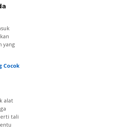
da
asuk
akan
n yang
g Cocok
 alat
rga
rti tali
tentu