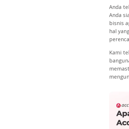
Anda te
Anda si
bisnis 
hal yan
perenca
Kami te
banguna
memasti
mengun