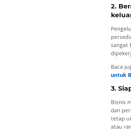
2. Be
kelua
Pengelu
persedia
sangat 
dipekerj
Baca ju
untuk B
3. Si
Bisnis 
dan per
tetap u
atau ra