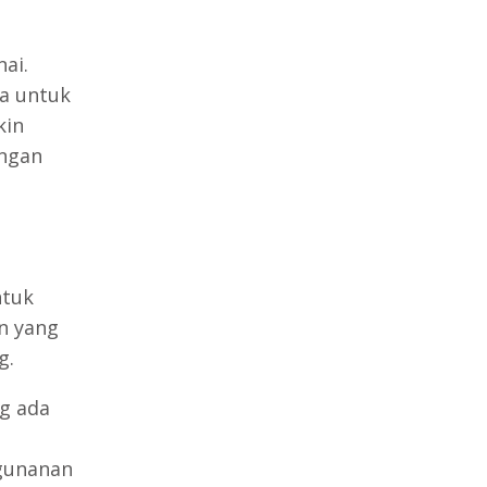
ai.
a untuk
kin
engan
ntuk
n yang
g.
ng ada
gunanan