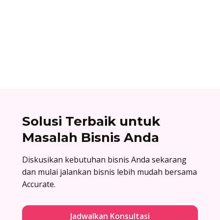
Surat balasan penawaran adalah surat resmi
yang dikirim oleh perusahaan sebagai jawaban
atas surat penawaran. Cek contoh surat balasan
penawaran di sini!
Solusi Terbaik untuk
Masalah Bisnis Anda
Diskusikan kebutuhan bisnis Anda sekarang
dan mulai jalankan bisnis lebih mudah bersama
Accurate.
Jadwalkan Konsultasi