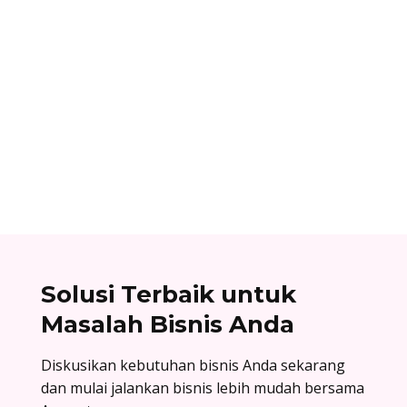
Dhamar Januaji
Surat balasan penawaran adalah surat resmi
yang dikirim oleh perusahaan sebagai jawaban
atas surat penawaran. Cek contoh surat balasan
penawaran di sini!
Solusi Terbaik untuk
Masalah Bisnis Anda
Diskusikan kebutuhan bisnis Anda sekarang
dan mulai jalankan bisnis lebih mudah bersama