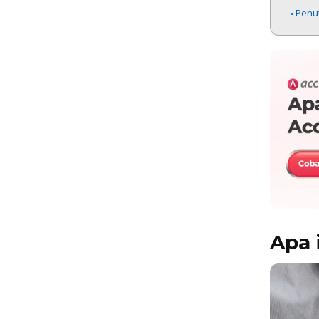
Penu
Apa 