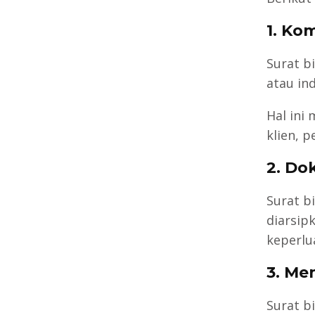
1.
Kom
Surat b
atau in
Hal ini
klien, p
2.
Do
Surat b
diarsip
keperlu
3.
Men
Surat b