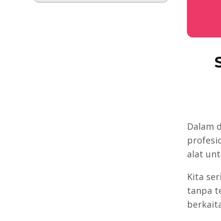
Dalam d
profesi
alat un
Kita se
tanpa t
berkaita