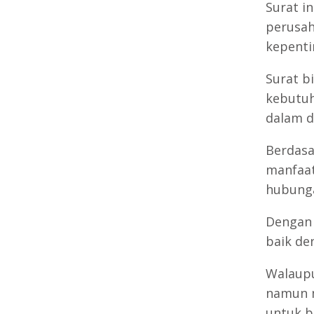
Surat i
perusah
kepenti
Surat bi
kebutuh
dalam d
Berdas
manfaat
hubunga
Dengan 
baik de
Walaupu
namun m
untuk b