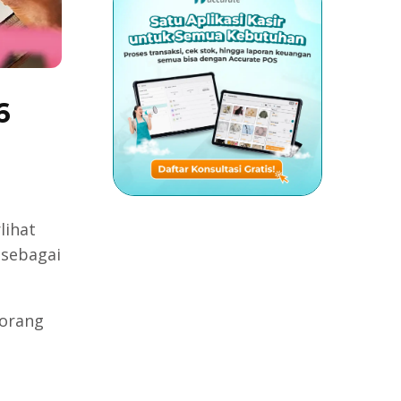
6
lihat
 sebagai
eorang