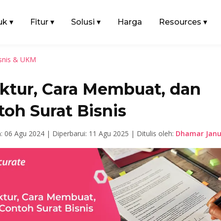
uk
▾
Fitur
▾
Solusi
▾
Harga
Resources
▾
snis & UKM
uktur, Cara Membuat, dan
oh Surat Bisnis
n: 06 Agu 2024 |
Diperbarui: 11 Agu 2025 |
Ditulis oleh:
Dhamar Janu