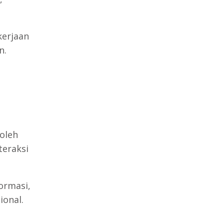
kerjaan
n.
oleh
teraksi
ormasi,
ional.