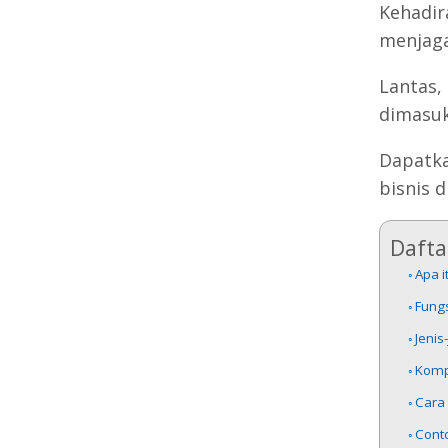
Kehadir
menjaga 
Lantas,
dimasuk
Dapatka
bisnis d
Daftar
Apa i
Fungs
Jenis
Komp
Cara
Conto