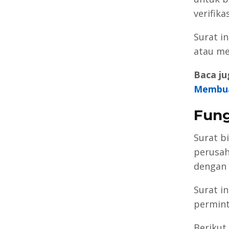
verifika
Surat i
atau me
Baca ju
Membu
Fung
Surat b
perusah
dengan 
Surat i
permint
Berikut