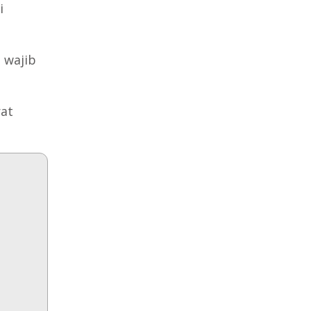
i
 wajib
at