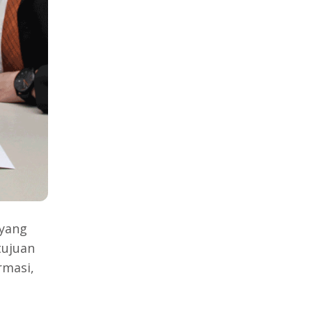
 yang
tujuan
rmasi,