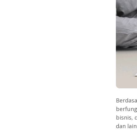
Berdas
berfung
bisnis,
dan lai