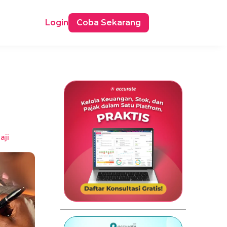
Login
Coba Sekarang
aji