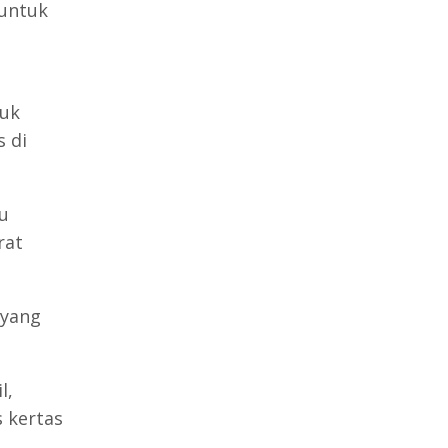
 untuk
tuk
 di
tu
rat
 yang
l,
 kertas
,