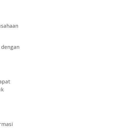
usahaan
i dengan
apat
uk
rmasi