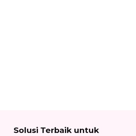
Dhamar Januaji
Surat balasan penawaran adalah surat resmi
yang dikirim oleh perusahaan sebagai jawaban
atas surat penawaran. Cek contoh surat balasan
penawaran di sini!
Solusi Terbaik untuk