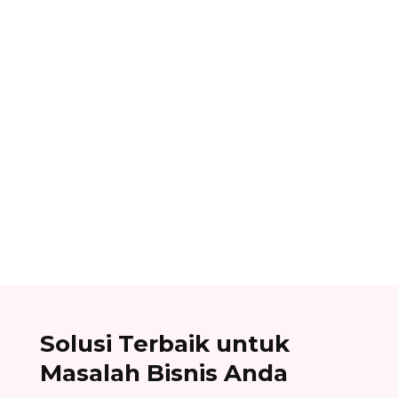
noval aldiana
Panduan cara mengelola role permission di
Facebook Business Manager: atur hak akses,
kembangkan kolaborasi, dan jaga keamanan
aset digital bisnis Anda!
Solusi Terbaik untuk
Masalah Bisnis Anda