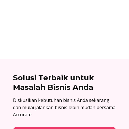
noval aldiana
Panduan cara mengelola role permission di
Facebook Business Manager: atur hak akses,
kembangkan kolaborasi, dan jaga keamanan
aset digital bisnis Anda!
Solusi Terbaik untuk
Masalah Bisnis Anda
Diskusikan kebutuhan bisnis Anda sekarang
dan mulai jalankan bisnis lebih mudah bersama
Accurate.