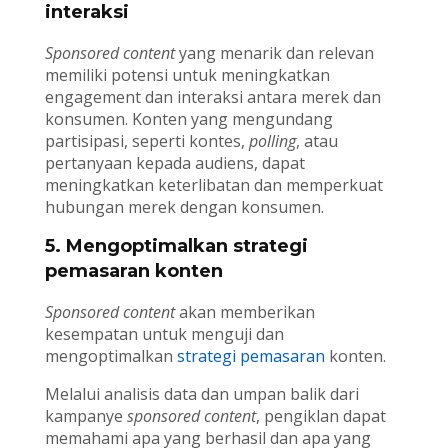
interaksi
Sponsored content
yang menarik dan relevan
memiliki potensi untuk meningkatkan
engagement dan interaksi antara merek dan
konsumen. Konten yang mengundang
partisipasi, seperti kontes,
polling
, atau
pertanyaan kepada audiens, dapat
meningkatkan keterlibatan dan memperkuat
hubungan merek dengan konsumen.
5. Mengoptimalkan strategi
pemasaran konten
Sponsored content
akan memberikan
kesempatan untuk menguji dan
mengoptimalkan
strategi pemasaran
konten.
Melalui analisis data dan umpan balik dari
kampanye
sponsored content
, pengiklan dapat
memahami apa yang berhasil dan apa yang