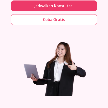
Jadwalkan Konsultasi
Coba Gratis