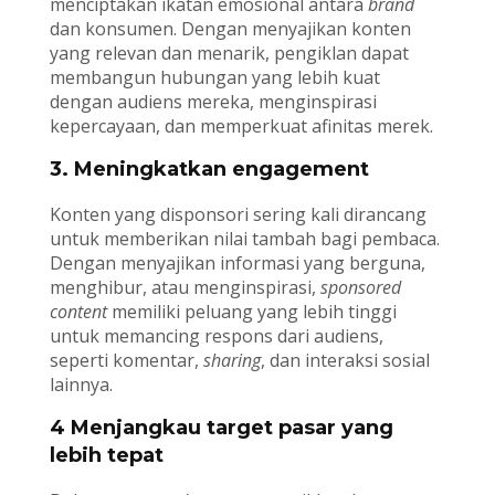
menciptakan ikatan emosional antara
brand
dan konsumen. Dengan menyajikan konten
yang relevan dan menarik, pengiklan dapat
membangun hubungan yang lebih kuat
dengan audiens mereka, menginspirasi
kepercayaan, dan memperkuat afinitas merek.
3. Meningkatkan engagement
Konten yang disponsori sering kali dirancang
untuk memberikan nilai tambah bagi pembaca.
Dengan menyajikan informasi yang berguna,
menghibur, atau menginspirasi,
sponsored
content
memiliki peluang yang lebih tinggi
untuk memancing respons dari audiens,
seperti komentar,
sharing
, dan interaksi sosial
lainnya.
4 Menjangkau target pasar yang
lebih tepat