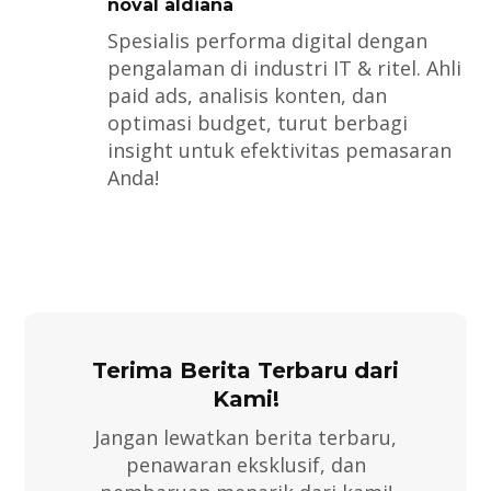
noval aldiana
Spesialis performa digital dengan
pengalaman di industri IT & ritel. Ahli
paid ads, analisis konten, dan
optimasi budget, turut berbagi
insight untuk efektivitas pemasaran
Anda!
Terima Berita Terbaru dari
Kami!
Jangan lewatkan berita terbaru,
penawaran eksklusif, dan