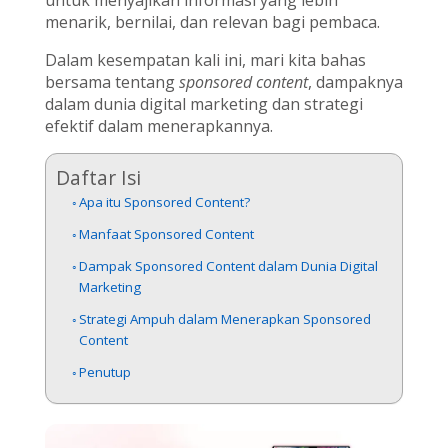
menarik, bernilai, dan relevan bagi pembaca.
Dalam kesempatan kali ini, mari kita bahas
bersama tentang
sponsored content
, dampaknya
dalam dunia digital marketing dan strategi
efektif dalam menerapkannya.
Daftar Isi
Apa itu Sponsored Content?
Manfaat Sponsored Content
Dampak Sponsored Content dalam Dunia Digital
Marketing
Strategi Ampuh dalam Menerapkan Sponsored
Content
Penutup