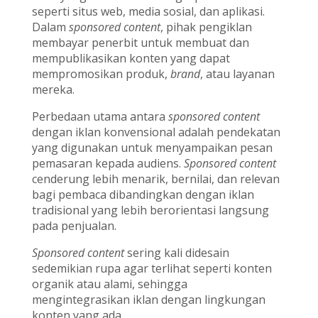
seperti situs web, media sosial, dan aplikasi.
Dalam
sponsored content
, pihak pengiklan
membayar penerbit untuk membuat dan
mempublikasikan konten yang dapat
mempromosikan produk,
brand
, atau layanan
mereka.
Perbedaan utama antara
sponsored content
dengan iklan konvensional adalah pendekatan
yang digunakan untuk menyampaikan pesan
pemasaran kepada audiens.
Sponsored content
cenderung lebih menarik, bernilai, dan relevan
bagi pembaca dibandingkan dengan iklan
tradisional yang lebih berorientasi langsung
pada penjualan.
Sponsored content
sering kali didesain
sedemikian rupa agar terlihat seperti konten
organik atau alami, sehingga
mengintegrasikan iklan dengan lingkungan
konten yang ada.