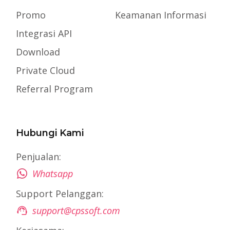
Promo
Keamanan Informasi
Integrasi API
Download
Private Cloud
Referral Program
Hubungi Kami
Penjualan:
Whatsapp
Support Pelanggan:
support@cpssoft.com