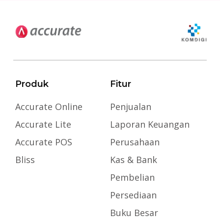
Produk
Fitur
Accurate Online
Penjualan
Accurate Lite
Laporan Keuangan
Accurate POS
Perusahaan
Bliss
Kas & Bank
Pembelian
Persediaan
Buku Besar