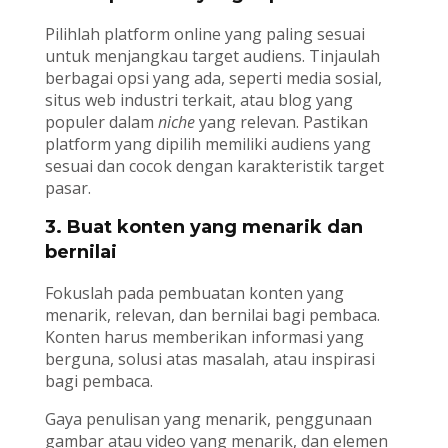
Pilihlah platform online yang paling sesuai
untuk menjangkau target audiens. Tinjaulah
berbagai opsi yang ada, seperti media sosial,
situs web industri terkait, atau blog yang
populer dalam
niche
yang relevan. Pastikan
platform yang dipilih memiliki audiens yang
sesuai dan cocok dengan karakteristik target
pasar.
3. Buat konten yang menarik dan
bernilai
Fokuslah pada pembuatan konten yang
menarik, relevan, dan bernilai bagi pembaca.
Konten harus memberikan informasi yang
berguna, solusi atas masalah, atau inspirasi
bagi pembaca.
Gaya penulisan yang menarik, penggunaan
gambar atau video yang menarik, dan elemen