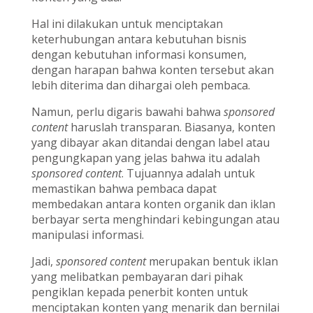
Hal ini dilakukan untuk menciptakan
keterhubungan antara kebutuhan bisnis
dengan kebutuhan informasi konsumen,
dengan harapan bahwa konten tersebut akan
lebih diterima dan dihargai oleh pembaca.
Namun, perlu digaris bawahi bahwa
sponsored
content
haruslah transparan. Biasanya, konten
yang dibayar akan ditandai dengan label atau
pengungkapan yang jelas bahwa itu adalah
sponsored content
. Tujuannya adalah untuk
memastikan bahwa pembaca dapat
membedakan antara konten organik dan iklan
berbayar serta menghindari kebingungan atau
manipulasi informasi.
Jadi,
sponsored content
merupakan bentuk iklan
yang melibatkan pembayaran dari pihak
pengiklan kepada penerbit konten untuk
menciptakan konten yang menarik dan bernilai