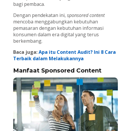
bagi pembaca.
Dengan pendekatan ini,
sponsored content
mencoba menggabungkan kebutuhan
pemasaran dengan kebutuhan informasi
konsumen dalam era digital yang terus
berkembang.
Baca juga:
Apa itu Content Audit? Ini 8 Cara
Terbaik dalam Melakukannya
Manfaat Sponsored Content