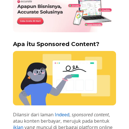
Apa itu Sponsored Content?
Dilansir dari laman
Indeed
,
sponsored content
,
atau konten berbayar, merujuk pada bentuk
iklan
yang muncul di berbagai platform online