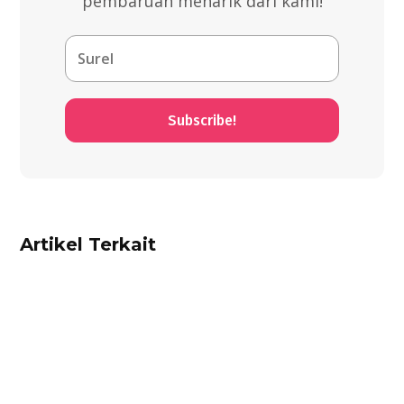
pembaruan menarik dari kami!
Subscribe!
Artikel Terkait