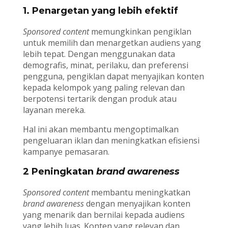
1. Penargetan yang lebih efektif
Sponsored content
memungkinkan pengiklan
untuk memilih dan menargetkan audiens yang
lebih tepat. Dengan menggunakan data
demografis, minat, perilaku, dan preferensi
pengguna, pengiklan dapat menyajikan konten
kepada kelompok yang paling relevan dan
berpotensi tertarik dengan produk atau
layanan mereka.
Hal ini akan membantu mengoptimalkan
pengeluaran iklan dan meningkatkan efisiensi
kampanye pemasaran.
2 Peningkatan
brand awareness
Sponsored content
membantu meningkatkan
brand awareness
dengan menyajikan konten
yang menarik dan bernilai kepada audiens
yang lebih luas. Konten yang relevan dan