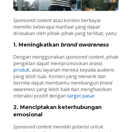
Sponsored content
atau konten berbayar
memiliki beberapa manfaat yang dapat
dirasakan oleh pihak-pihak yang terlibat, yaitu:
1. Meningkatkan
brand awareness
Dengan menggunakan
sponsored content
, pihak
pengiklan dapat mempromosikan
brand
,
produk
, atau layanan mereka kepada audiens
yang lebih luas. Konten yang menarik dan
bernilai dapat membantu membangun
brand
awareness
yang lebih baik dan menghasilkan
interaksi positif dengan
target pasar
.
2. Menciptakan keterhubungan
emosional
Sponsored content
memiliki potensi untuk