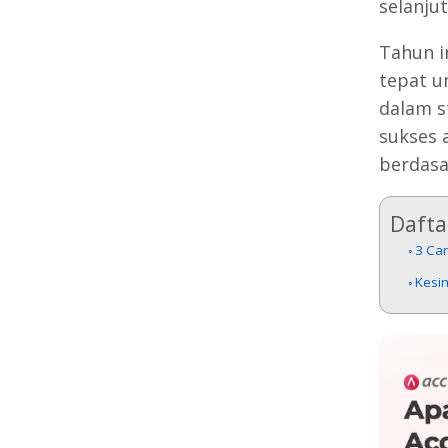
selanju
Tahun i
tepat u
dalam s
sukses 
berdasa
Daftar
3 Ca
Kesi