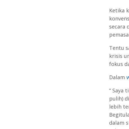
Ketika 
konvens
secara 
pemasa
Tentu s
krisis
un
fokus d
Dalam
“
Saya t
pulih) d
lebih te
Begitul
dalam s