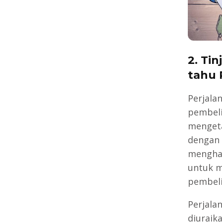
2. Ti
tahu 
Perjala
pembeli
mengeta
dengan 
menghad
untuk 
pembeli
Perjala
diuraika