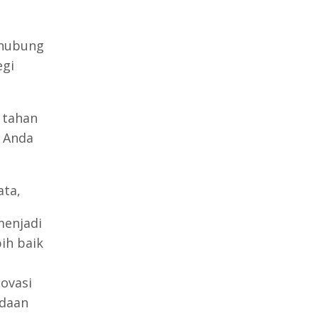
rhubung
egi
 tahan
s Anda
ata,
menjadi
bih baik
ovasi
adaan