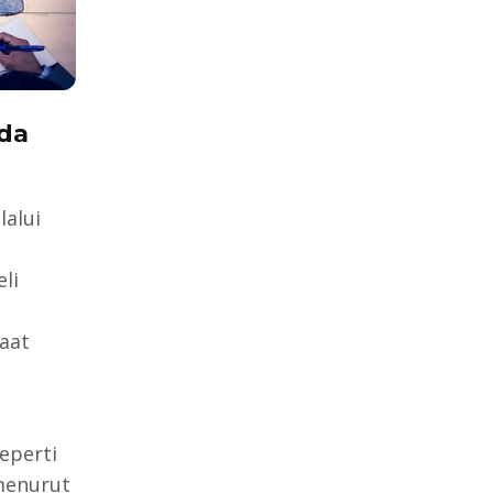
da
lalui
li
aat
seperti
menurut