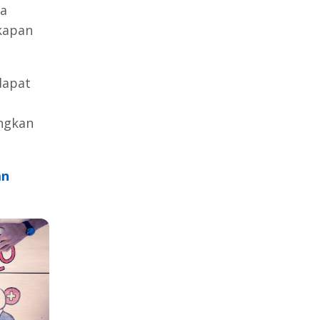
da
kapan
dapat
ngkan
an