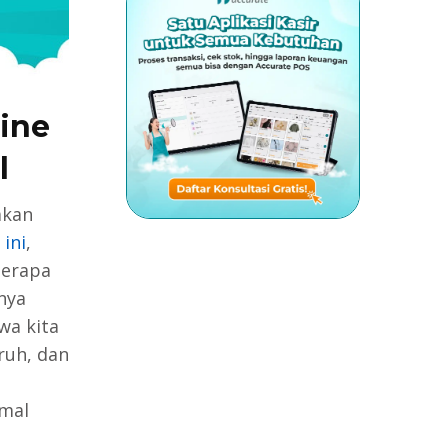
line
l
akan
 ini
,
berapa
nya
wa kita
ruh, dan
rmal