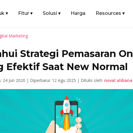
uk
▾
Fitur
▾
Solusi
▾
Harga
Resources
▾
gital Marketing
ahui Strategi Pemasaran On
g Efektif Saat New Normal
n: 24 Jun 2020 |
Diperbarui: 12 Agu 2025 |
Ditulis oleh:
noval aldiana