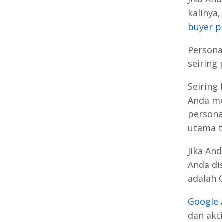
kalinya
buyer p
Persona
seiring
Seiring
Anda me
persona
utama t
Jika An
Anda di
adalah 
Google 
dan akt