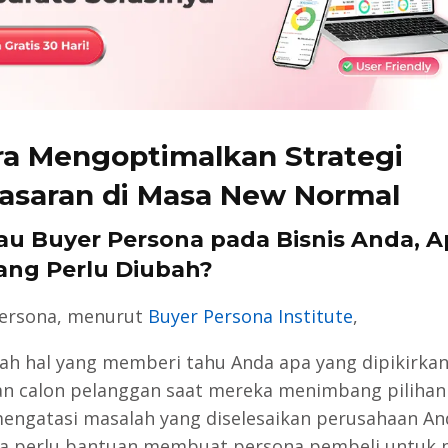
ra Mengoptimalkan Strategi
saran di Masa New Normal
njau Buyer Persona pada Bisnis Anda, 
ang Perlu Diubah?
ersona, menurut
Buyer Persona Institute
,
alah hal yang memberi tahu Anda apa yang dipikirka
an calon pelanggan saat mereka menimbang piliha
engatasi masalah yang diselesaikan perusahaan And
da perlu bantuan membuat persona pembeli untuk