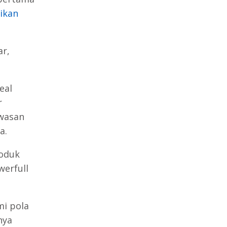
ikan
ar,
eal
r
awasan
a.
roduk
werfull
i pola
nya