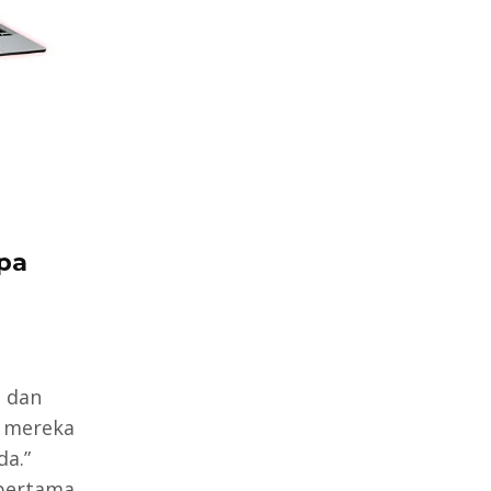
Apa
n dan
n mereka
a.”
 pertama