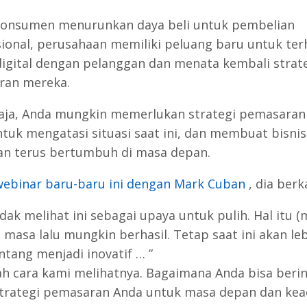
konsumen menurunkan daya beli untuk pembelian
ional, perusahaan memiliki peluang baru untuk te
digital dengan pelanggan dan menata kembali strat
ran mereka.
aja, Anda mungkin memerlukan
strategi pemasaran
tuk mengatasi situasi saat ini, dan membuat bisni
an terus bertumbuh di masa depan.
webinar
baru-baru ini
dengan Mark Cuban
, dia berk
idak melihat ini sebagai upaya untuk pulih. Hal i
tu (
i masa lalu mungkin berhasil. Tetap saat ini akan le
ntang menjadi inovatif … ”
ah cara kami melihatnya. Bagaimana Anda bisa berin
trategi pemasaran Anda untuk masa depan dan ke