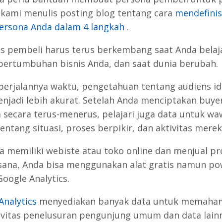
, kami menulis posting blog tentang cara
mendefinis
ersona Anda dalam 4 langkah
.
s pembeli harus terus berkembang saat Anda belaj
 pertumbuhan bisnis Anda, dan saat dunia berubah.
 berjalannya waktu, pengetahuan tentang audiens id
njadi lebih akurat. Setelah Anda menciptakan buye
 secara terus-menerus, pelajari juga data untuk w
entang situasi, proses berpikir, dan aktivitas merek
da memiliki webiste atau toko online dan menjual p
sana, Anda bisa menggunakan alat gratis namun po
Google Analytics.
Analytics
menyediakan banyak data untuk memaham
ivitas penelusuran pengunjung umum dan data lain