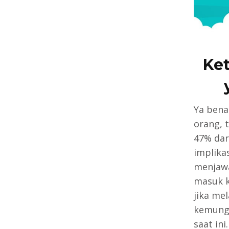
Ket
Ya bena
orang, 
47% dar
implika
menjawa
masuk k
jika me
kemungk
saat ini.