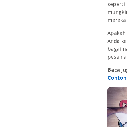
seperti
mungkin
mereka 
Apakah 
Anda ke
bagaima
pesan a
Baca ju
Contoh