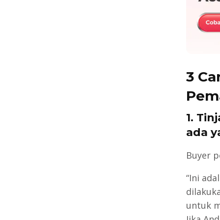
3 Ca
Pema
1. Ti
ada y
Buyer p
“Ini ad
dilakuk
untuk m
Jika An