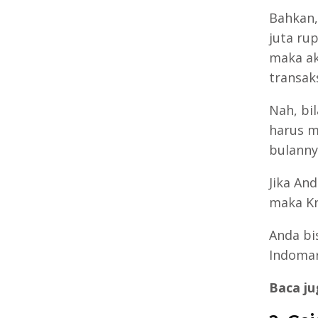
Bahkan,
juta ru
maka ak
transaks
Nah, bi
harus m
bulanny
Jika An
maka Kr
Anda bi
Indomar
Baca ju