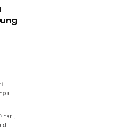
g
sung
ni
anpa
 hari,
 di