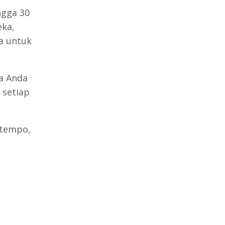
ngga 30
eka,
a untuk
a Anda
 setiap
 tempo,