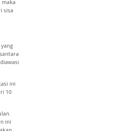
r, maka
 sisa
 yang
santara
diawasi
asi ini
ri 10
lan.
 ini
nakan