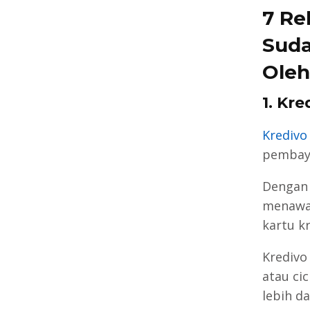
7 Re
Suda
Oleh
1. Kre
Kredivo
pembay
Dengan t
menawar
kartu k
Kredivo
atau cic
lebih da