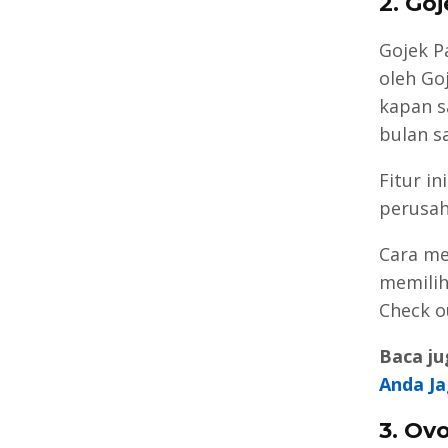
2. Go
Gojek P
oleh Go
kapan s
bulan sa
Fitur i
perusah
Cara me
memilih
Check o
Baca ju
Anda Ja
3. Ov