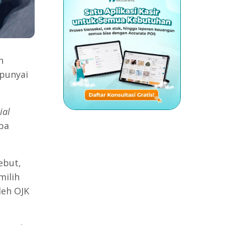
n
punyai
ial
pa
ebut,
milih
leh OJK