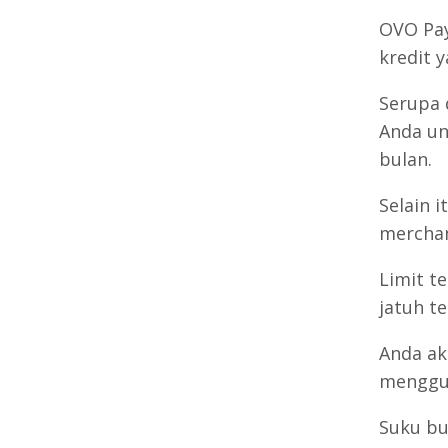
OVO Pay
kredit 
Serupa 
Anda un
bulan.
Selain i
merchan
Limit te
jatuh t
Anda ak
menggun
Suku bun