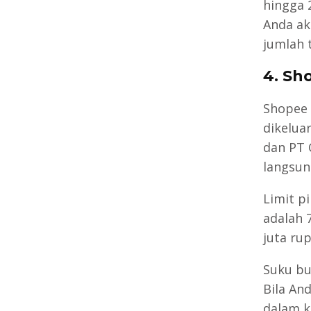
hingga 
Anda ak
jumlah 
4. Sh
Shopee 
dikelua
dan PT 
langsun
Limit pi
adalah 
juta rup
Suku bu
Bila An
dalam k