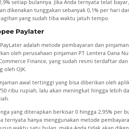
2,9% setiap bulannya. Jika Anda ternyata telat baya
an dikenakan tunggakan sebanyak 0,1% per hari dari
tagihan yang sudah tiba waktu jatuh tempo.
opee Paylater
PayLater adalah metode pembayaran dan pinjaman
rkan oleh perusahaan pinjaman PT Lentera Dana Nu
Commerce Finance, yang sudah resmi terdaftar dan 
g oleh OJK.
njaman awal tertinggi yang bisa diberikan oleh aplik
750 ribu rupiah, lalu akan meningkat hingga lebih da
iah.
nga yang diterapkan berkisar 0 hingga 2,95% per bu
da ternyata hanya menggunakan metode pembayaran
urun waktu satu bulan, maka Anda tidak akan dike