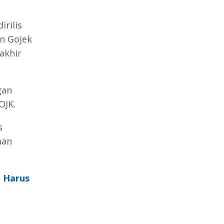
rilis
n Gojek
akhir
gan
OJK.
s
man
 Harus