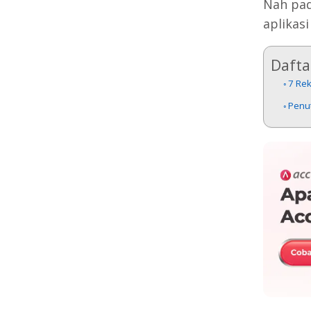
Nah pad
aplikas
Daftar
7 Re
Penu