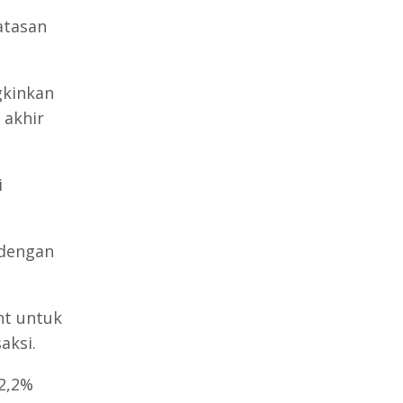
atasan
gkinkan
 akhir
i
h dengan
nt untuk
aksi.
 2,2%