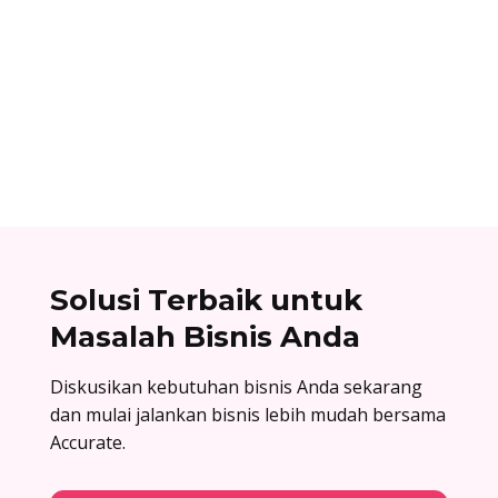
Ibnu Ismail
Nomor referensi bank adalah kode identitas
unik yang dimiliki setiap bank dan digunakan
dalam proses transfer antar bank. Baca list
lengkapnya di sini!
Solusi Terbaik untuk
Masalah Bisnis Anda
Diskusikan kebutuhan bisnis Anda sekarang
dan mulai jalankan bisnis lebih mudah bersama
Accurate.