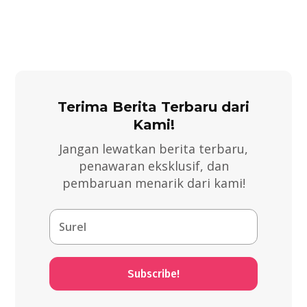
Terima Berita Terbaru dari
Kami!
Jangan lewatkan berita terbaru,
penawaran eksklusif, dan
pembaruan menarik dari kami!
Subscribe!