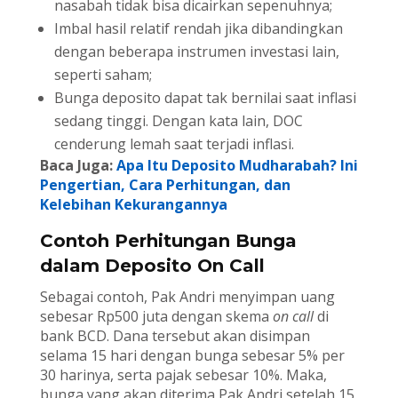
nasabah tidak bisa dicairkan sepenuhnya;
Imbal hasil relatif rendah jika dibandingkan
dengan beberapa instrumen investasi lain,
seperti saham;
Bunga deposito dapat tak bernilai saat inflasi
sedang tinggi. Dengan kata lain, DOC
cenderung lemah saat terjadi inflasi.
Baca Juga:
Apa Itu Deposito Mudharabah? Ini
Pengertian, Cara Perhitungan, dan
Kelebihan Kekurangannya
Contoh Perhitungan Bunga
dalam Deposito On Call
Sebagai contoh, Pak Andri menyimpan uang
sebesar Rp500 juta dengan skema
on call
di
bank BCD. Dana tersebut akan disimpan
selama 15 hari dengan bunga sebesar 5% per
30 harinya, serta pajak sebesar 10%. Maka,
bunga yang akan diterima Pak Andri setelah 15