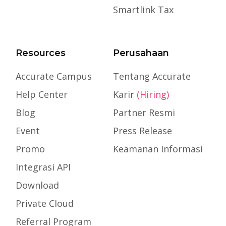
Smartlink Tax
Resources
Perusahaan
Accurate Campus
Tentang Accurate
Help Center
Karir
(Hiring)
Blog
Partner Resmi
Event
Press Release
Promo
Keamanan Informasi
Integrasi API
Download
Private Cloud
Referral Program