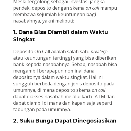
Meski tergolong sebagai investasi jangka
pendek, deposito dengan skema
on call
mampu
membawa sejumlah keuntungan bagi
nasabahnya, yakni meliputi:
1. Dana Bisa Diambil dalam Waktu
Singkat
Deposito On Call adalah salah satu
privilege
atau keuntungan tertinggi yang bisa diberikan
bank kepada nasabahnya. Sebab, nasabah bisa
mengambil berapapun nominal dana
depositonya dalam waktu singkat. Hal ini
sungguh berbeda dengan jenis deposito pada
umumnya, di mana deposito skema
on call
dapat diakses nasabah melalui kartu ATM dan
dapat diambil di mana dan kapan saja seperti
tabungan pada umumnya.
2. Suku Bunga Dapat Dinegosiasikan