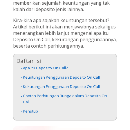
memberikan sejumlah keuntungan yang tak
kalah dari deposito jenis lainnya.
Kira-kira apa sajakah keuntungan tersebut?
Artikel berikut ini akan menjawabnya sekaligus
menerangkan lebih lanjut mengenai apa itu
Deposito On Call, kekurangan penggunaannya,
beserta contoh perhitungannya.
Daftar Isi
Apa Itu Deposito On Call?
Keuntungan Penggunaan Deposito On Call
Kekurangan Penggunaan Deposito On Call
Contoh Perhitungan Bunga dalam Deposito On
Call
Penutup