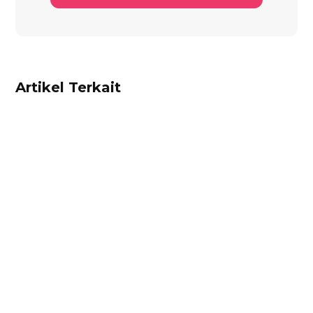
Artikel Terkait
Alifian Adam
Ketahui aturan pajak marketplace terbaru dari