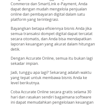
Commerce dan SmartLink e-Payment, Anda
dapat dengan mudah mengelola penjualan
online dan pembayaran digital dalam satu
platform yang terintegrasi.
Bayangkan betapa efisiennya bisnis Anda jika
semua transaksi dompet digital dapat tercatat
secara otomatis, dan Anda bisa mendapatkan
laporan keuangan yang akurat dalam hitungan
detik.
Dengan Accurate Online, semua itu bukan lagi
sekadar impian.
Jadi, tunggu apa lagi? Sekarang adalah waktu
yang tepat untuk membawa bisnis Anda ke
level berikutnya.
Coba Accurate Online secara gratis selama 30
hari dan rasakan sendiri bagaimana software
ini dapat memudahkan pengelolaan keuangan