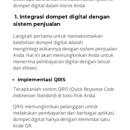
dompet digital dalam bisnis Anda:
1. Integrasi dompet digital dengan
sistem penjualan
Langkah pertama untuk memaksimalkan
kelebihan dompet digital adalah
mengintegrasikannya dengan sistem penjualan
Anda. Hal ini akan memungkinkan Anda untuk
menerima pembayaran digital dengan lancar
dan efisien.
Implementasi QRIS
Terapkanlah sistem QRIS (
Quick Response Code
Indonesian Standard
) di toko fisik Anda.
QRIS memungkinkan pelanggan untuk
melakukan pembayaran dari berbagai aplikasi
dompet digital hanya dengan memindai satu
kode QR.