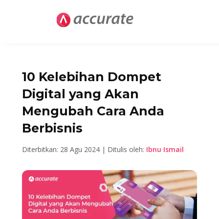
10 Kelebihan Dompet
Digital yang Akan
Mengubah Cara Anda
Berbisnis
Diterbitkan: 28 Agu 2024 | Ditulis oleh:
Ibnu Ismail