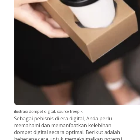
ilustrasi dompet digital. source freepik
Sebagai pebisnis di era digital, Anda perlu
memahami dan memanfaatkan kelebihan
dompet digital secara optimal. Berikut adalah
beberapa cara untuk memaksimalkan potensi