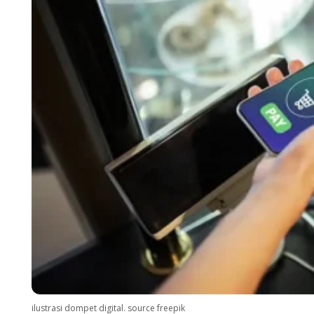
ilustrasi dompet digital. source freepik