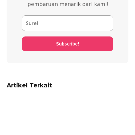
pembaruan menarik dari kami!
Subscribe!
Artikel Terkait