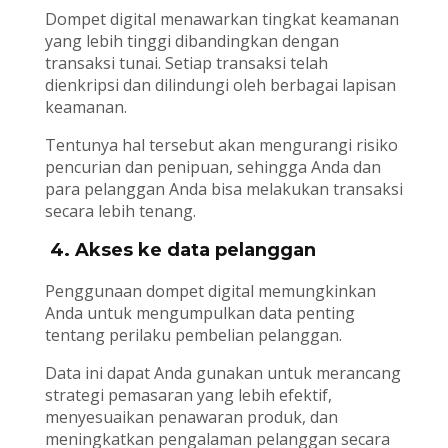
Dompet digital menawarkan tingkat keamanan
yang lebih tinggi dibandingkan dengan
transaksi tunai. Setiap transaksi telah
dienkripsi dan dilindungi oleh berbagai lapisan
keamanan.
Tentunya hal tersebut akan mengurangi risiko
pencurian dan penipuan, sehingga Anda dan
para pelanggan Anda bisa melakukan transaksi
secara lebih tenang.
4. Akses ke data pelanggan
Penggunaan dompet digital memungkinkan
Anda untuk mengumpulkan data penting
tentang perilaku pembelian pelanggan.
Data ini dapat Anda gunakan untuk merancang
strategi pemasaran yang lebih efektif,
menyesuaikan penawaran produk, dan
meningkatkan pengalaman pelanggan secara