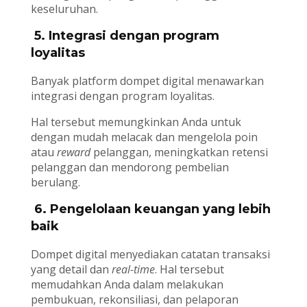
keseluruhan.
5. Integrasi dengan program
loyalitas
Banyak platform dompet digital menawarkan
integrasi dengan program loyalitas.
Hal tersebut memungkinkan Anda untuk
dengan mudah melacak dan mengelola poin
atau
reward
pelanggan, meningkatkan retensi
pelanggan dan mendorong pembelian
berulang.
6. Pengelolaan keuangan yang lebih
baik
Dompet digital menyediakan catatan transaksi
yang detail dan
real-time
. Hal tersebut
memudahkan Anda dalam melakukan
pembukuan, rekonsiliasi, dan pelaporan