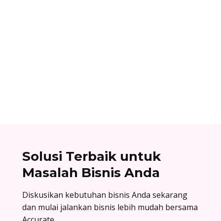
Ibnu Ismail
Nomor referensi bank adalah kode identitas
unik yang dimiliki setiap bank dan digunakan
dalam proses transfer antar bank. Baca list
lengkapnya di sini!
Solusi Terbaik untuk
Masalah Bisnis Anda
Diskusikan kebutuhan bisnis Anda sekarang
dan mulai jalankan bisnis lebih mudah bersama
Accurate.