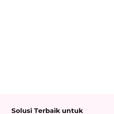
Ibnu Ismail
Nomor referensi bank adalah kode identitas
unik yang dimiliki setiap bank dan digunakan
dalam proses transfer antar bank. Baca list
lengkapnya di sini!
Solusi Terbaik untuk