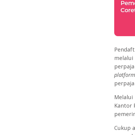
Pendaft
melalui
perpaja
platfor
perpaja
Melalui
Kantor 
pemerin
Cukup a