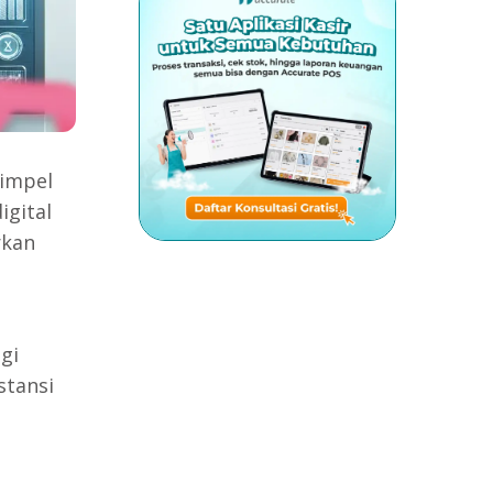
simpel
igital
rkan
gi
stansi