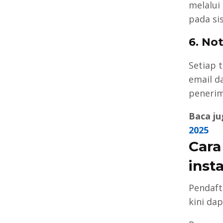
melalui
pada si
6. Not
Setiap 
email d
penerim
Baca ju
2025
Cara
inst
Pendaft
kini da