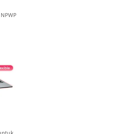
n NPWP
untuk