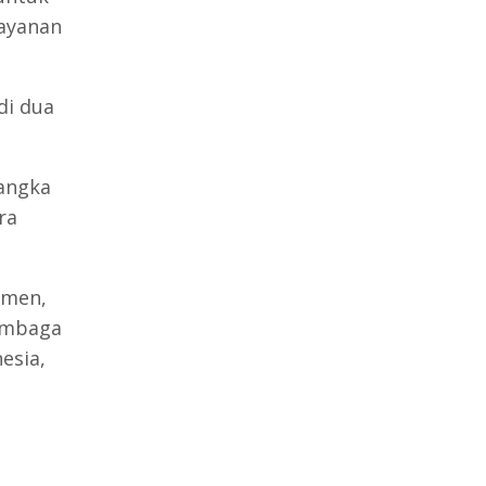
layanan
di dua
angka
ra
emen,
embaga
esia,