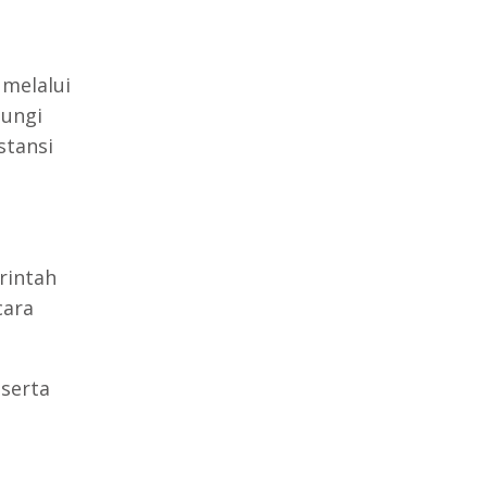
melalui
jungi
stansi
rintah
cara
 serta