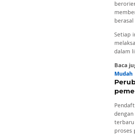
berorie
member
berasal
Setiap 
melaks
dalam l
Baca ju
Mudah
Perub
pemer
Pendaft
dengan 
terbaru
proses 