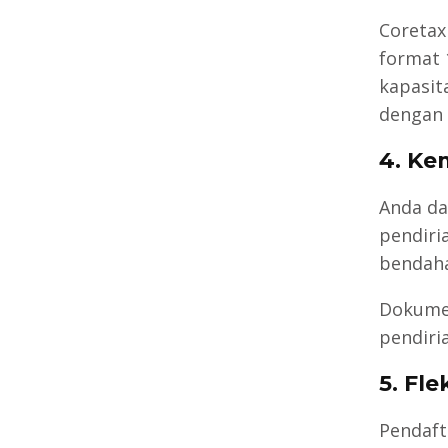
Coretax
format 
kapasit
dengan 
4. K
Anda da
pendiri
bendaha
Dokumen
pendiria
5. Fle
Pendaft