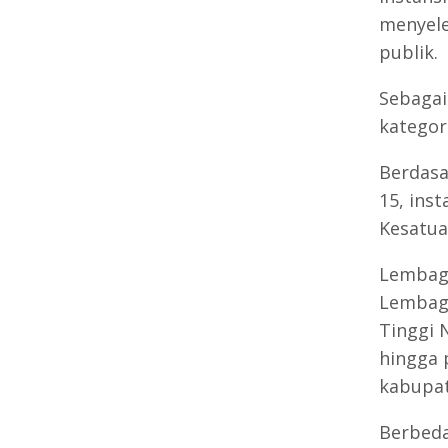
menyele
publik.
Sebagai
kategori
Berdasa
15, ins
Kesatua
Lembaga
Lembaga
Tinggi 
hingga 
kabupat
Berbeda