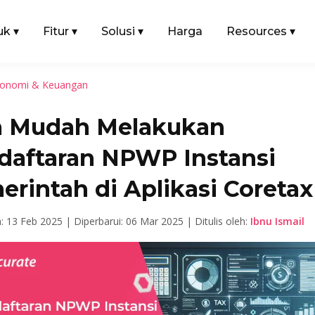
uk
▾
Fitur
▾
Solusi
▾
Harga
Resources
▾
onomi & Keuangan
a Mudah Melakukan
daftaran NPWP Instansi
rintah di Aplikasi Coretax
n: 13 Feb 2025 |
Diperbarui: 06 Mar 2025 |
Ditulis oleh:
Ibnu Ismail