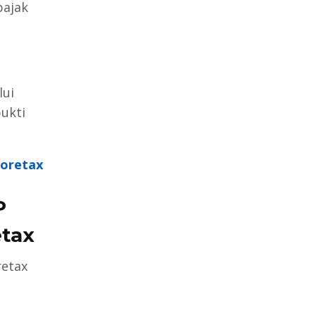
pajak
lui
ukti
Coretax
P
etax
retax