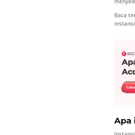
menyele
Baca te
instansi
Apa 
Instans