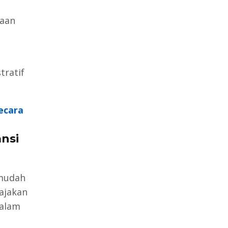
aan
tratif
ecara
nsi
 mudah
pajakan
dalam