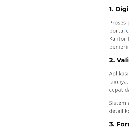
1. Dig
Proses 
portal
c
Kantor 
pemerin
2. Va
Aplikas
lainnya
cepat d
Sistem 
detail 
3. Fo