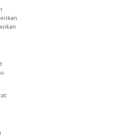
n
erikan
asikan
t
au
rat
u