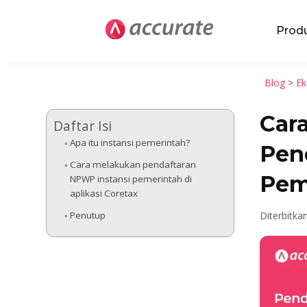
Prod
Blog
>
Ek
Car
Daftar Isi
Apa itu instansi pemerintah?
Pen
Cara melakukan pendaftaran
Peme
NPWP instansi pemerintah di
aplikasi Coretax
Penutup
Diterbitka