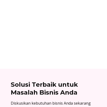
Ibnu Ismail
Nomor referensi bank adalah kode identitas
unik yang dimiliki setiap bank dan digunakan
dalam proses transfer antar bank. Baca list
lengkapnya di sini!
Solusi Terbaik untuk
Masalah Bisnis Anda
Diskusikan kebutuhan bisnis Anda sekarang