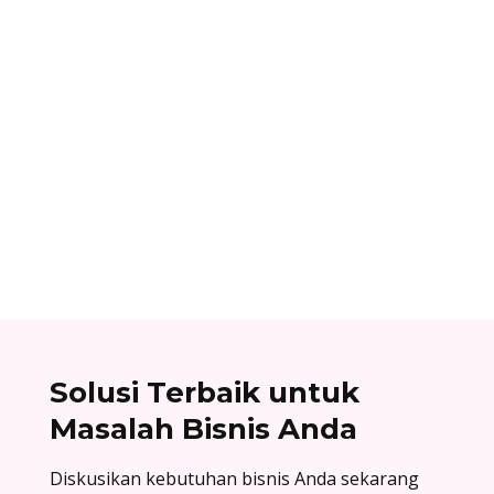
Ibnu Ismail
Nomor referensi bank adalah kode identitas
unik yang dimiliki setiap bank dan digunakan
dalam proses transfer antar bank. Baca list
lengkapnya di sini!
Solusi Terbaik untuk
Masalah Bisnis Anda
Diskusikan kebutuhan bisnis Anda sekarang