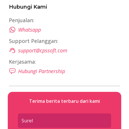
Hubungi Kami
Penjualan:
Whatsapp
Support Pelanggan:
support@cpssoft.com
Kerjasama:
Hubungi Partnership
Terima berita terbaru dari kami