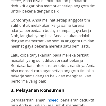
leader
, Anda bisa memanfaatkan penalaran
deduktif agar bisa membuat setiap anggota tim
untuk bekerja dengan baik.
Contohnya, Anda melihat setiap anggota tim
sulit untuk melakukan kerja sama karena
adanya perbedaan budaya sampai gaya kerja.
Nah, langkah yang bisa Anda lakukan adalah
dengan memerhatikan semua anggota tim dan
melihat gaya bekerja mereka satu demi satu.
Lalu, coba tanyakanlah pada mereka terkait
masalah yang sulit dihadapi saat bekerja.
Berdasarkan informasi tersebut, nantinya Anda
bisa mencari cara agar setiap anggota tim bisa
bekerja sama dengan baik dan menghasilkan
performa yang baik.
3. Pelayanan Konsumen
Berdasarkan laman
Indeed
, penalaran deduktif
bisa Anda gunakan juga untuk mengetahui