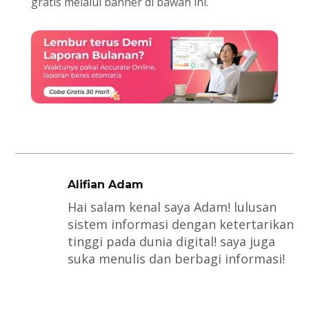
gratis melalui banner di bawah ini.
Alifian Adam
Hai salam kenal saya Adam! lulusan
sistem informasi dengan ketertarikan
tinggi pada dunia digital! saya juga
suka menulis dan berbagi informasi!