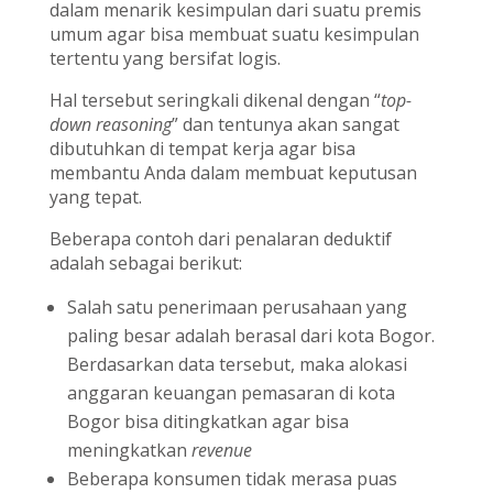
dalam menarik kesimpulan dari suatu premis
umum agar bisa membuat suatu kesimpulan
tertentu yang bersifat logis.
Hal tersebut seringkali dikenal dengan “
top-
down reasoning
” dan tentunya akan sangat
dibutuhkan di tempat kerja agar bisa
membantu Anda dalam membuat keputusan
yang tepat.
Beberapa contoh dari penalaran deduktif
adalah sebagai berikut:
Salah satu penerimaan perusahaan yang
paling besar adalah berasal dari kota Bogor.
Berdasarkan data tersebut, maka alokasi
anggaran keuangan pemasaran di kota
Bogor bisa ditingkatkan agar bisa
meningkatkan
revenue
Beberapa konsumen tidak merasa puas