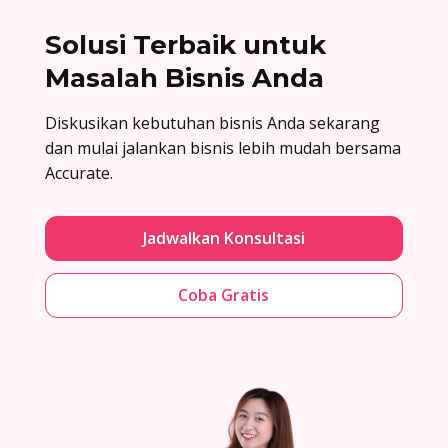
Solusi Terbaik untuk
Masalah Bisnis Anda
Diskusikan kebutuhan bisnis Anda sekarang
dan mulai jalankan bisnis lebih mudah bersama
Accurate.
Jadwalkan Konsultasi
Coba Gratis