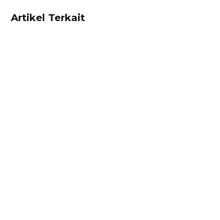
Artikel Terkait
Alifian Adam
Business support assistant adalah profesional
yang memberikan dukungan komprehensif
terhadap operasional bisnis. Ini tugas dan tips
efektif memilihnya!