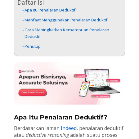
Daftar Isi
Apa Itu Penalaran Deduktif?
Manfaat Menggunakan Penalaran Deduktif
Cara Meningkatkan Kemampuan Penalaran
Deduktif
Penutup
Apa Itu Penalaran Deduktif?
Berdasarkan laman
Indeed
, penalaran deduktif
atau
deductive reasoning
adalah suatu proses