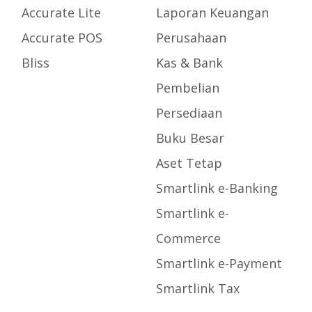
Accurate Lite
Laporan Keuangan
Accurate POS
Perusahaan
Bliss
Kas & Bank
Pembelian
Persediaan
Buku Besar
Aset Tetap
Smartlink e-Banking
Smartlink e-
Commerce
Smartlink e-Payment
Smartlink Tax