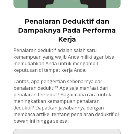
Penalaran Deduktif dan
Dampaknya Pada Performa
Kerja
Penalaran deduktif adalah salah satu
kemampuan yang wajib Anda miliki agar bisa
memudahkan Anda untuk mengambil
keputusan di tempat kerja Anda.
Lantas, apa pengertian sebenarnya dari
penalaran deduktif? Apa saja manfaat dari
penalaran tersebut? Bagaimana cara untuk
meningkatkan kemampuan penalaran
deduktif? Dapatkan jawabannya dengan
membaca artikel tentang penalaran deduktif di
bawah ini hingga selesai.