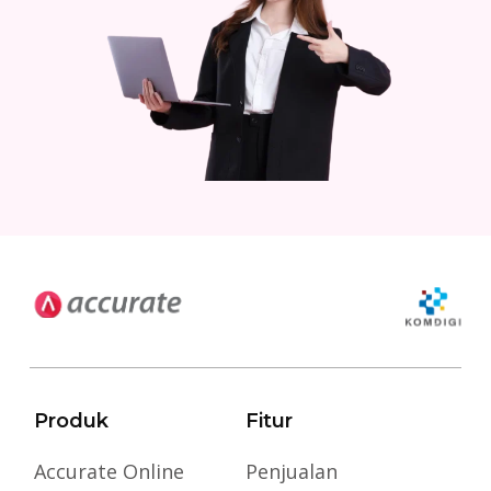
Produk
Fitur
Accurate Online
Penjualan