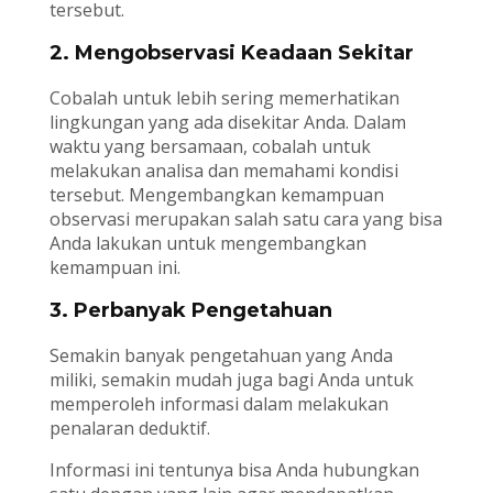
tersebut.
2. Mengobservasi Keadaan Sekitar
Cobalah untuk lebih sering memerhatikan
lingkungan yang ada disekitar Anda. Dalam
waktu yang bersamaan, cobalah untuk
melakukan analisa dan memahami kondisi
tersebut. Mengembangkan kemampuan
observasi merupakan salah satu cara yang bisa
Anda lakukan untuk mengembangkan
kemampuan ini.
3. Perbanyak Pengetahuan
Semakin banyak pengetahuan yang Anda
miliki, semakin mudah juga bagi Anda untuk
memperoleh informasi dalam melakukan
penalaran deduktif.
Informasi ini tentunya bisa Anda hubungkan