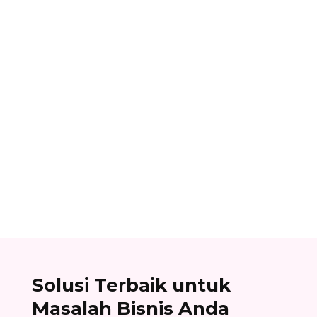
Alifian Adam
Assemble to order adalah strategi produksi
dengan menyiapkan komponen terlebih dahulu,
lalu baru dirakit setelah adanya pesanan.
Solusi Terbaik untuk
Masalah Bisnis Anda