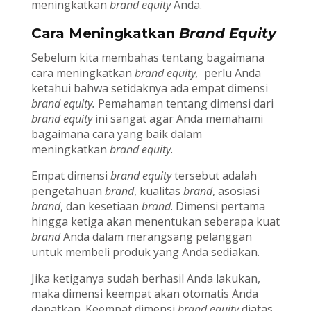
meningkatkan
brand equity
Anda.
Cara Meningkatkan
Brand Equity
Sebelum kita membahas tentang bagaimana
cara meningkatkan
brand equity,
perlu Anda
ketahui bahwa setidaknya ada empat dimensi
brand equity.
Pemahaman tentang dimensi dari
brand equity
ini sangat agar Anda memahami
bagaimana cara yang baik dalam
meningkatkan
brand equity
.
Empat dimensi
brand equity
tersebut adalah
pengetahuan
brand
, kualitas
brand
, asosiasi
brand
, dan kesetiaan
brand
. Dimensi pertama
hingga ketiga akan menentukan seberapa kuat
brand
Anda dalam merangsang pelanggan
untuk membeli produk yang Anda sediakan.
Jika ketiganya sudah berhasil Anda lakukan,
maka dimensi keempat akan otomatis Anda
dapatkan. Keempat dimensi
brand equity
diatas