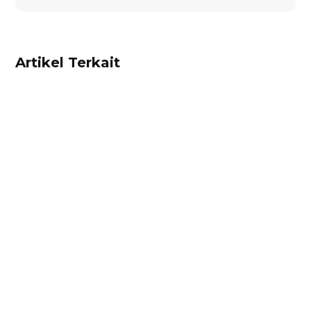
Artikel Terkait
Alifian Adam
Trade Portal adalah portal online terintegrasi di
Accurate Online yang memungkinkan