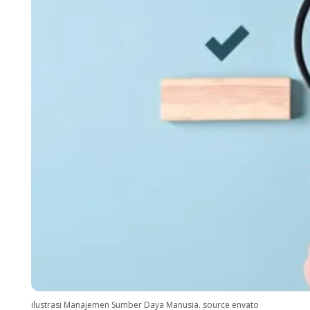
ilustrasi Manajemen Sumber Daya Manusia. source envato