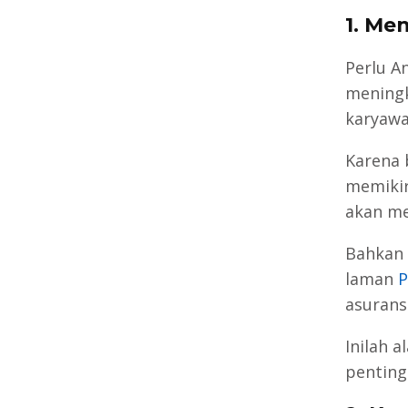
1. Me
Perlu A
meningk
karyawan
Karena 
memikir
akan me
Bahkan 
laman
P
asurans
Inilah 
penting