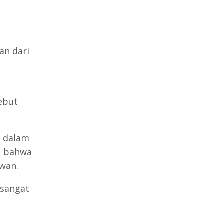
an dari
ebut
n dalam
n bahwa
wan.
 sangat