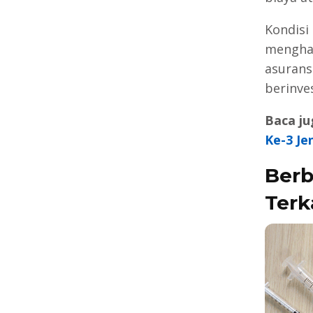
Kondisi
menghab
asurans
berinves
Baca ju
Ke-3 Je
Berb
Terk