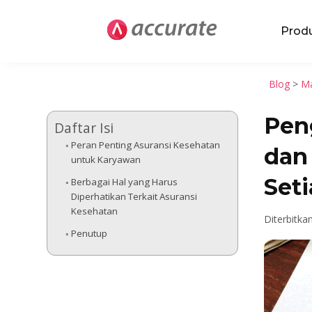
Prod
Blog
>
Ma
Pen
Daftar Isi
Peran Penting Asuransi Kesehatan
dan
untuk Karyawan
Set
Berbagai Hal yang Harus
Diperhatikan Terkait Asuransi
Kesehatan
Diterbitkan
Penutup