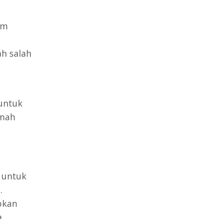
am
ah salah
 untuk
umah
 untuk
.
pkan
.