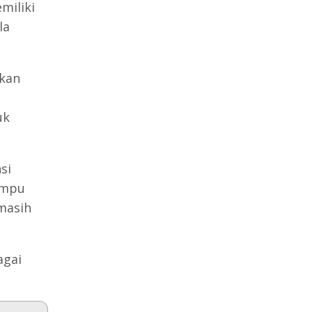
miliki
la
akan
uk
si
ampu
masih
agai