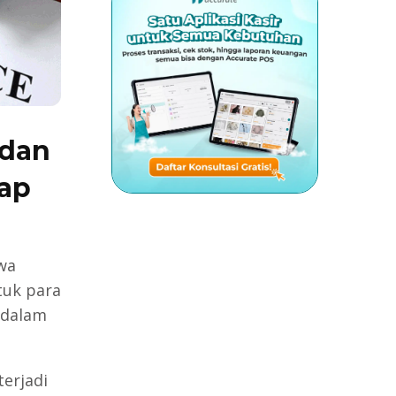
 dan
iap
wa
tuk para
 dalam
terjadi