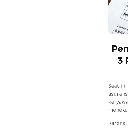
Pen
3 
Saat in
asurans
karyawa
menekun
Karena, 