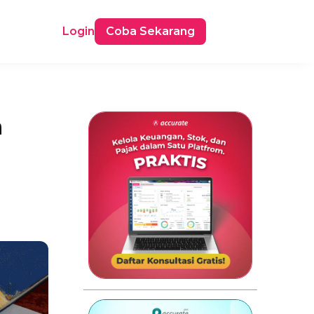
Login
Coba Sekarang
n