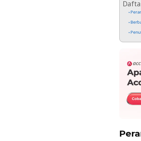
Daftar
Pera
Berba
Penu
Pera