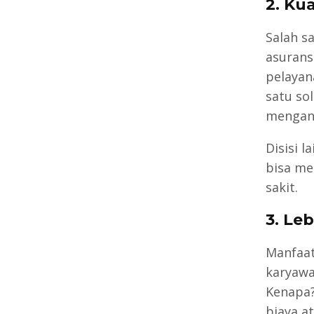
2. Ku
Salah s
asurans
pelayan
satu so
mengant
Disisi 
bisa me
sakit.
3. Le
Manfaat
karyawa
Kenapa?
biaya a