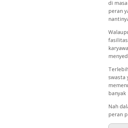
di masa 
peran y
nantiny
Walaupu
fasilit
karyawa
menyedi
Terlebi
swasta 
memenuh
banyak 
Nah dal
peran p