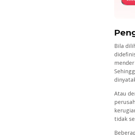
Peng
Bila di
didefin
menderi
Sehingg
dinyata
Atau de
perusah
kerugia
tidak s
Beberap