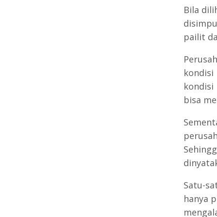
Bila dil
disimpu
pailit 
Perusah
kondisi
kondisi
bisa me
Sementa
perusah
Sehingg
dinyatak
Satu-sa
hanya p
mengala