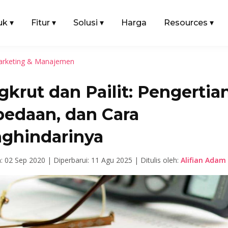
uk
▾
Fitur
▾
Solusi
▾
Harga
Resources
▾
rketing & Manajemen
krut dan Pailit: Pengertian
bedaan, dan Cara
ghindarinya
n: 02 Sep 2020 |
Diperbarui: 11 Agu 2025 |
Ditulis oleh:
Alifian Adam