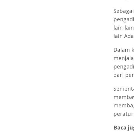
Sebagai
pengadi
lain-la
lain Ada
Dalam k
menjala
pengadi
dari pe
Sementa
membaya
membagi
peratur
Baca ju