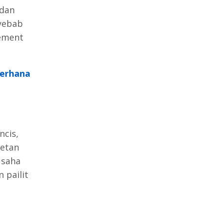
 dan
yebab
gement
erhana
ncis,
cetan
usaha
 pailit