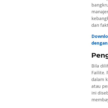
bangkru
manajer
kebangk
dan fak
Downlo
dengan 
Peng
Bila dil
Failite.
dalam k
atau pe
ini dis
membaya