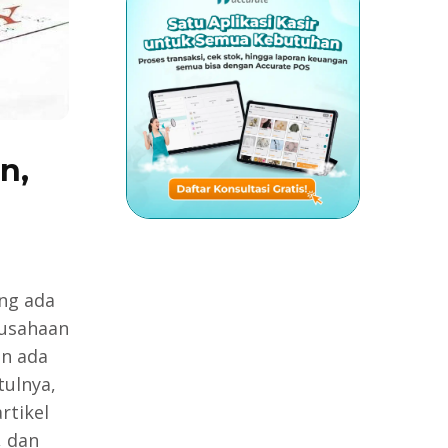
n,
ang ada
rusahaan
in ada
tulnya,
rtikel
, dan