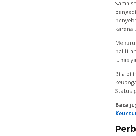
Sama se
pengadi
penyeba
karena u
Menurut
pailit 
lunas y
Bila dil
keuanga
Status p
Baca ju
Keuntu
Perb