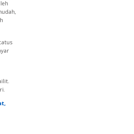
oleh
 mudah,
ah
tatus
ayar
lit.
i.
t,