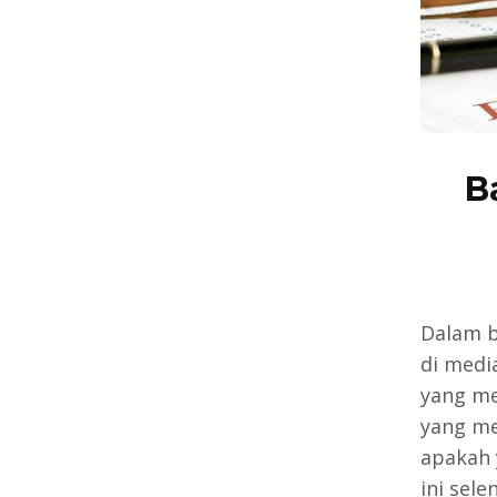
B
Dalam b
di medi
yang me
yang me
apakah 
ini sel