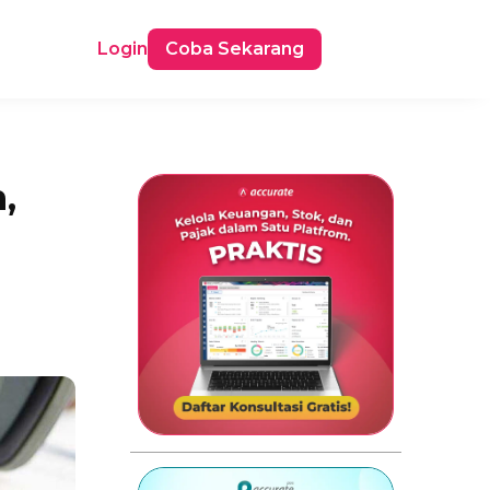
Login
Coba Sekarang
,