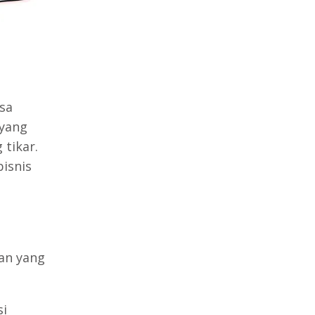
isa
 yang
 tikar.
bisnis
gan yang
si