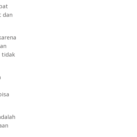
pat
t dan
karena
gan
 tidak
a
.
bisa
adalah
aan