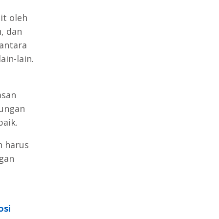
it oleh
, dan
 antara
ain-lain.
asan
dungan
aik.
n harus
gan
osi