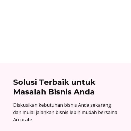
Alifian Adam
Assemble to order adalah strategi produksi
dengan menyiapkan komponen terlebih dahulu,
lalu baru dirakit setelah adanya pesanan.
Solusi Terbaik untuk
Masalah Bisnis Anda
Diskusikan kebutuhan bisnis Anda sekarang
dan mulai jalankan bisnis lebih mudah bersama
Accurate.