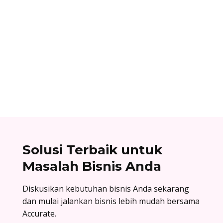
Ibnu Ismail
Cara berlangganan accurate online: buat akun
di accurate.id, aktivasi data usaha Anda, dan
nikmati kemudahan urus bisnis! Baca
selengkapnya!
Solusi Terbaik untuk
Masalah Bisnis Anda
Diskusikan kebutuhan bisnis Anda sekarang
dan mulai jalankan bisnis lebih mudah bersama
Accurate.