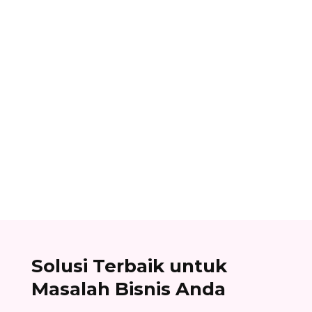
Ibnu Ismail
Cara berlangganan accurate online: buat akun
di accurate.id, aktivasi data usaha Anda, dan
nikmati kemudahan urus bisnis! Baca
selengkapnya!
Solusi Terbaik untuk
Masalah Bisnis Anda