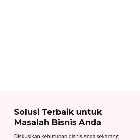
Ibnu Ismail
Cara berlangganan accurate online: buat akun
di accurate.id, aktivasi data usaha Anda, dan
nikmati kemudahan urus bisnis! Baca
selengkapnya!
Solusi Terbaik untuk
Masalah Bisnis Anda
Diskusikan kebutuhan bisnis Anda sekarang